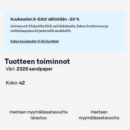
Kuukauden S-Edut vähintään –20 %
Voimassa S-Etukortilla 30.8. asti Sokoksella, Sokos Emotionissa ja
verkkokaupassa kirjautuneille asiakkaille.
Katso kuukauden S-Etutuotteet
Tuotteen toiminnot
väri:
2326 sandpaper
koko:
42
Haetaan myymäläsaatavuutta
Haetaan
latautuu
myymäläsaatavuutta