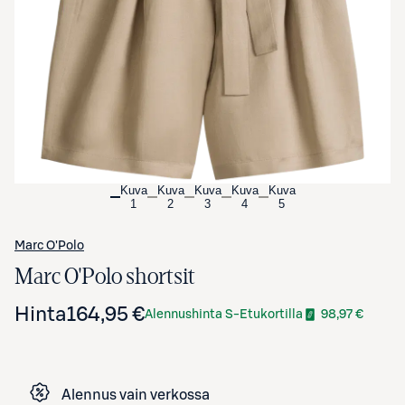
Avaa tuotekuva suurennettuna
Kuva
Kuva
Kuva
Kuva
Kuva
1
2
3
4
5
Marc O'Polo
Marc O'Polo shortsit
Hinta
164,95 €
Alennushinta S-Etukortilla
98,97 €
Alennus vain verkossa