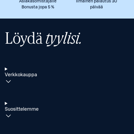
Asiakasomistajalle
Ilmainen palautus 30
Bonusta jopa 5 %
päivää
Löydä
tyylisi.
Verkkokauppa
Suosittelemme