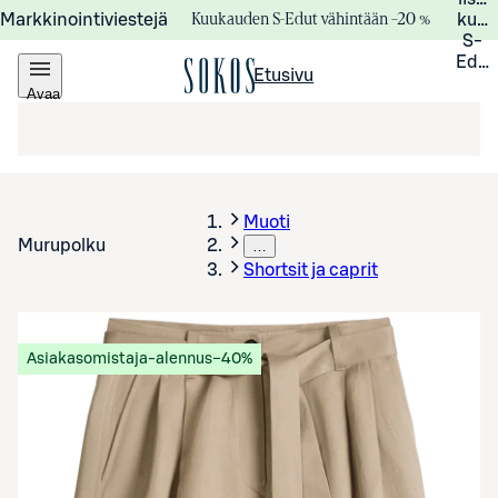
Kuukauden S-Edut vähintään –20 %
Markkinointiviestejä
kuuk
S-
Edui
Etusivu
Avaa
valikko
Muoti
Murupolku
…
Shortsit ja caprit
Asiakasomistaja-alennus
−40%