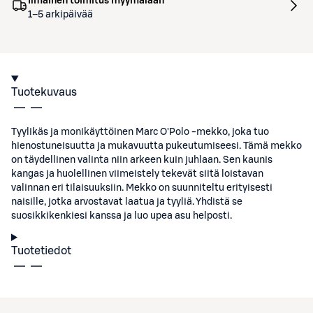
Ilmainen toimitus myymälään
1–5 arkipäivää
Tuotekuvaus
Tyylikäs ja monikäyttöinen Marc O'Polo -mekko, joka tuo
hienostuneisuutta ja mukavuutta pukeutumiseesi. Tämä mekko
on täydellinen valinta niin arkeen kuin juhlaan. Sen kaunis
kangas ja huolellinen viimeistely tekevät siitä loistavan
valinnan eri tilaisuuksiin. Mekko on suunniteltu erityisesti
naisille, jotka arvostavat laatua ja tyyliä. Yhdistä se
suosikkikenkiesi kanssa ja luo upea asu helposti.
Tuotetiedot