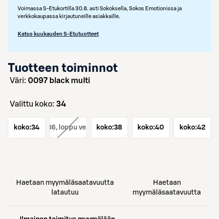
Voimassa S-Etukortilla 30.8. asti Sokoksella, Sokos Emotionissa ja
verkkokaupassa kirjautuneille asiakkaille.
Katso kuukauden S-Etutuotteet
Tuotteen toiminnot
väri:
0097 black multi
Valittu koko:
34
koko:
koko:
34
36
, loppu verkosta
koko:
38
koko:
40
koko:
42
Haetaan myymäläsaatavuutta
Haetaan
latautuu
myymäläsaatavuutta