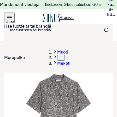
Kuukauden S-Edut vähintään –20 %
Markkinointiviestejä
kuuk
S-
Edui
Etusivu
Avaa
valikko
Hae tuotteita tai brändiä
Muoti
Murupolku
…
Mekot