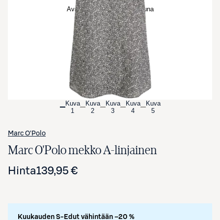
Avaa tuotekuva suurennettuna
Kuva
Kuva
Kuva
Kuva
Kuva
1
2
3
4
5
Marc O'Polo
Marc O'Polo mekko A-linjainen
Hinta
139,95 €
Kuukauden S-Edut vähintään –20 %