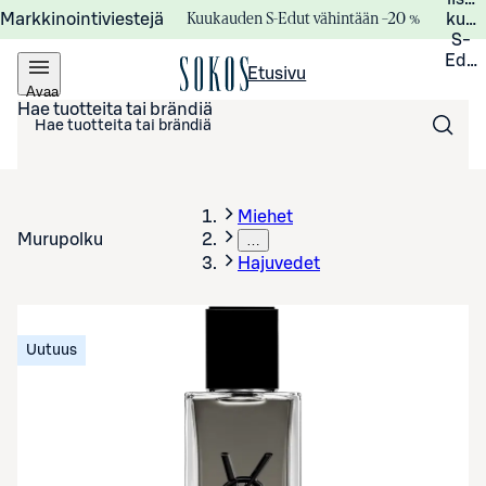
Kuukauden S-Edut vähintään –20 %
Markkinointiviestejä
kuuk
S-
Edui
Etusivu
Avaa
valikko
Hae tuotteita tai brändiä
Miehet
Murupolku
…
Hajuvedet
Uutuus