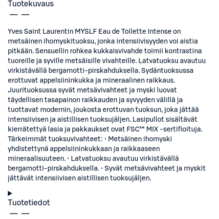
Tuotekuvaus
Yves Saint Laurentin MYSLF Eau de Toilette Intense on
metsäinen ihomyskituoksu, jonka intensiivisyyden voi aistia
pitkään. Sensuellin rohkea kukkaisvivahde toimii kontrastina
tuoreille ja syville metsäisille vivahteille. Latvatuoksu avautuu
virkistävällä bergamotti-pirskahduksella. Sydäntuoksussa
erottuvat appelsiininkukka ja mineraalinen raikkaus.
Juurituoksussa syvät metsävivahteet ja myski luovat
täydellisen tasapainon raikkauden ja syvyyden välillä ja
tuottavat modernin, joukosta erottuvan tuoksun, joka jättää
intensiivisen ja aistillisen tuoksujäljen. Lasipullot sisältävät
kierrätettyä lasia ja pakkaukset ovat FSC™ MIX -sertifioituja.
Tärkeimmät tuoksuvivahteet: • Metsäinen ihomyski
yhdistettynä appelsiininkukkaan ja raikkaaseen
mineraalisuuteen. • Latvatuoksu avautuu virkistävällä
bergamotti-pirskahduksella. • Syvät metsävivahteet ja myskit
jättävät intensiivisen aistillisen tuoksujäljen.
Tuotetiedot