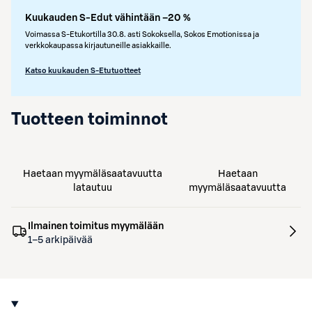
Kuukauden S-Edut vähintään –20 %
Voimassa S-Etukortilla 30.8. asti Sokoksella, Sokos Emotionissa ja
verkkokaupassa kirjautuneille asiakkaille.
Katso kuukauden S-Etutuotteet
Tuotteen toiminnot
Haetaan myymäläsaatavuutta
Haetaan
latautuu
myymäläsaatavuutta
Ilmainen toimitus myymälään
1–5 arkipäivää