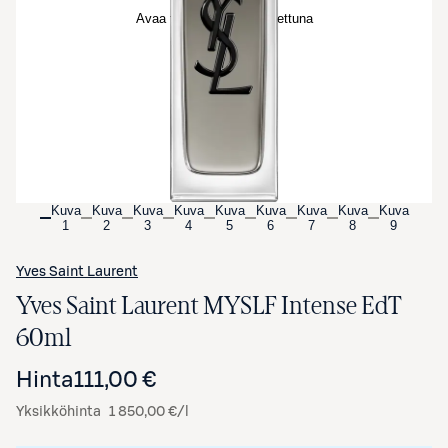
Avaa tuotekuva suurennettuna
Kuva
Kuva
Kuva
Kuva
Kuva
Kuva
Kuva
Kuva
Kuva
1
2
3
4
5
6
7
8
9
Yves Saint Laurent
Yves Saint Laurent MYSLF Intense EdT
60ml
Hinta
111,00 €
Yksikköhinta
1 850,00 €/l