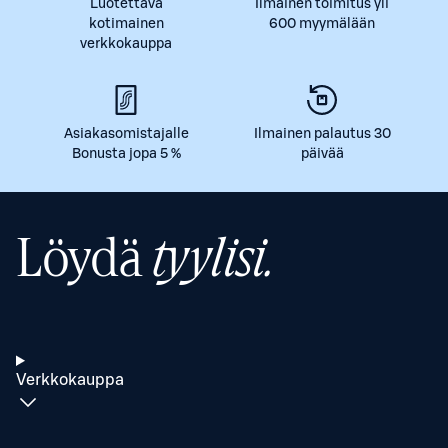
Luotettava
Ilmainen toimitus yli
kotimainen
600 myymälään
verkkokauppa
Asiakasomistajalle
Ilmainen palautus 30
Bonusta jopa 5 %
päivää
Löydä
tyylisi.
Verkkokauppa