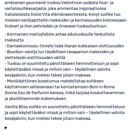
ambrainen gourmand-tuoksu Valentinon uudesta hius- ja
vartalosuihkesarjasta, joka ammentaa inspiraationsa
italialaisesta Dolce Vita elämänasenteesta. Kevyt suihke tuo
mieleen vaniljapirtelön makeuden ja kermaisuuden kietoessaan
hiukset ja ihon pehmeään ja ilmavaan tuoksuhuntuun.
• Kermainen maitoyhdiste antaa alkutuoksulle herkullista
makeutta
• Damaskonruusu-tiiviste lisää ihanan kukkaisen ulottuvuuden
• Bourbon-vanilja luo täydellisen tasapainon makeuden ja
viettelevän aistillisuuden välillä
• Tuoksu on suunniteltu päivittäiseen hemmotteluun ja sopii
käytettäväksi missä ja milloin vain – täydellinen valinta
kesäpäiviin, kun mielesi tekee jotain makeaa.
• Monikäyttöinen koostumus mahdollistaa suihkeen
käyttämisen sellaisenaan tai kerrostamisen Born in Roma
Donna Eau de Parfumin kanssa, mikä tarjoaa koukuttavamman
ja yksilöllisemmän kokemuksen.
Vanilla Bliss suihke on suunniteltu päivittäiseen hemmotteluun
ja sopii käytettäväksi missä ja milloin vain – täydellinen valinta
kesäpäiviin, kun mielesi tekee jotain makeaa.