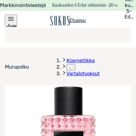
Kuukauden S-Edut vähintään –20 %
Markkinointiviestejä
kuuk
S-
Edui
Etusivu
Avaa
valikko
Kosmetiikka
Murupolku
…
Vartalotuoksut