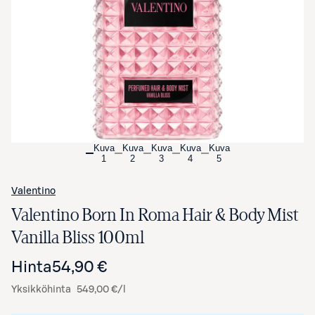
Avaa tuotekuva suurennettuna
Kuva
Kuva
Kuva
Kuva
Kuva
1
2
3
4
5
Valentino
Valentino Born In Roma Hair & Body Mist
Vanilla Bliss 100ml
Hinta
54,90 €
Yksikköhinta
549,00 €/l