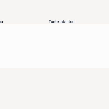
uu
Tuote latautuu