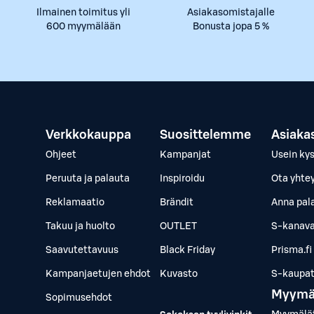
Ilmainen toimitus yli
Asiakasomistajalle
600 myymälään
Bonusta jopa 5 %
Verkkokauppa
Suosittelemme
Asiaka
Ohjeet
Kampanjat
Usein ky
Peruuta ja palauta
Inspiroidu
Ota yhte
Reklamaatio
Brändit
Anna pal
Takuu ja huolto
OUTLET
S-kanava
Saavutettavuus
Black Friday
Prisma.fi
Kampanjaetujen ehdot
Kuvasto
S-kaupat.
Myymä
Sopimusehdot