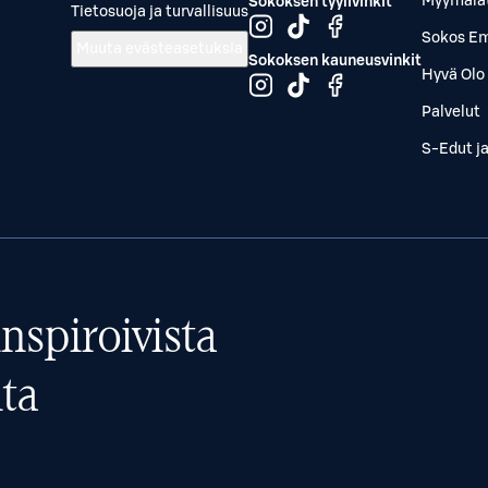
Myymälä
Sokoksen tyylivinkit
Tietosuoja ja turvallisuus
Sokos Em
Muuta evästeasetuksia
Sokoksen kauneusvinkit
Hyvä Olo 
Palvelut
S-Edut j
nspiroivista
ta