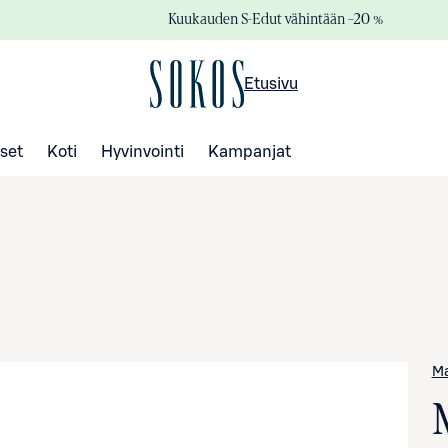
Kuukauden S-Edut vähintään –20 %
Etusivu
set
Koti
Hyvinvointi
Kampanjat
Ma