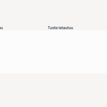
uu
Tuote latautuu