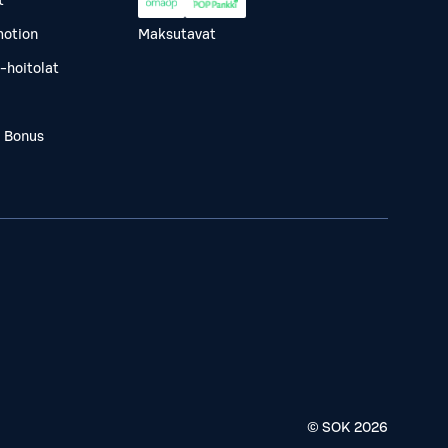
t
otion
Maksutavat
-hoitolat
a Bonus
© SOK
2026