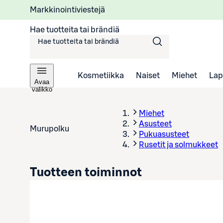
Markkinointiviestejä
Hae tuotteita tai brändiä
Kosmetiikka
Naiset
Miehet
Lap
Avaa
valikko
Miehet
Asusteet
Murupolku
Pukuasusteet
Rusetit ja solmukkeet
Tuotteen toiminnot