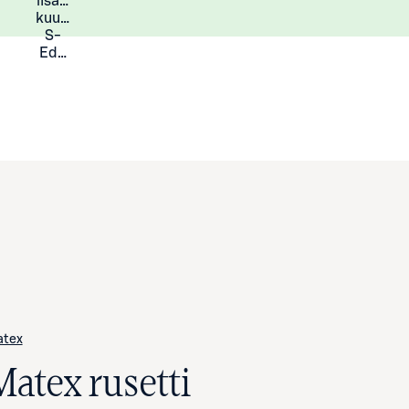
lisää
Lisätietoja
kuukauden
S-
Eduista
tex
Matex rusetti