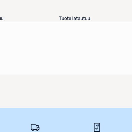
uu
Tuote latautuu