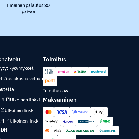
Ilmainen palautus 30
päivää
spalvelu
Toimitus
sytyt kysymykset
yttä asiakaspalveluun
autetta
Toimitustavat
Maksaminen
.fi
Ulkoinen linkki
Ulkoinen linkki
fi
Ulkoinen linkki
lät