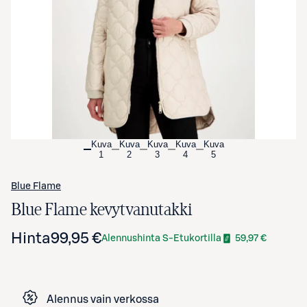
Avaa tuotekuva suurennettuna
Kuva
Kuva
Kuva
Kuva
Kuva
1
2
3
4
5
Blue Flame
Blue Flame kevytvanutakki
Hinta
99,95 €
Alennushinta S-Etukortilla
59,97 €
Alennus vain verkossa