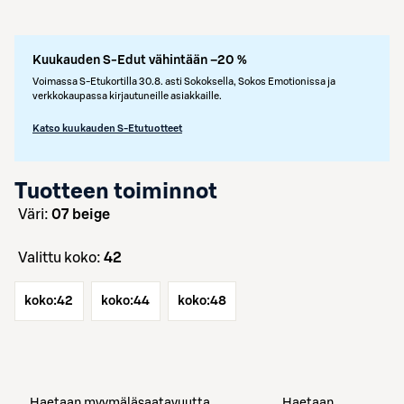
Kuukauden S-Edut vähintään –20 %
Voimassa S-Etukortilla 30.8. asti Sokoksella, Sokos Emotionissa ja
verkkokaupassa kirjautuneille asiakkaille.
Katso kuukauden S-Etutuotteet
Tuotteen toiminnot
väri:
07 beige
Valittu koko:
42
koko:
42
koko:
44
koko:
48
Haetaan myymäläsaatavuutta
Haetaan