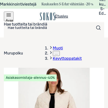
Kuukauden S-Edut vähintään –20 %
Markkinointiviestejä
kuuk
S-
Edui
Etusivu
Avaa
valikko
Hae tuotteita tai brändiä
Muoti
Murupolku
…
Kevyttoppatakit
Asiakasomistaja-alennus
−40%