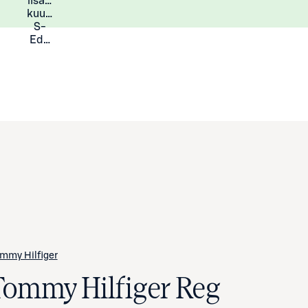
lisää
Lisätietoja
kuukauden
S-
Eduista
mmy Hilfiger
Tommy Hilfiger Reg