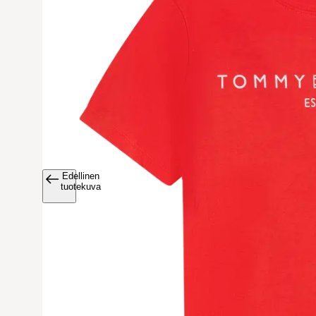
Edellinen
Avaa tuoteku
tuotekuva