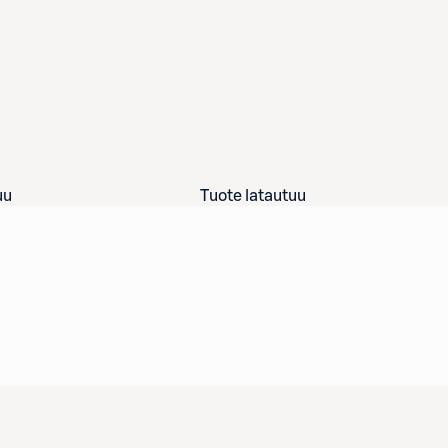
uu
Tuote latautuu