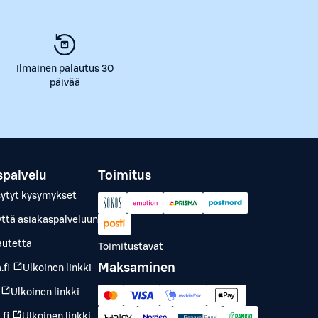
Ilmainen palautus 30
päivää
spalvelu
Toimitus
sytyt kysymykset
yttä asiakaspalveluun
autetta
Toimitustavat
Maksaminen
.fi
Ulkoinen linkki
Ulkoinen linkki
fi
Ulkoinen linkki