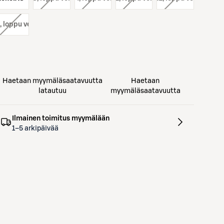
, loppu verkosta
Haetaan myymäläsaatavuutta
Haetaan
latautuu
myymäläsaatavuutta
Ilmainen toimitus myymälään
1–5 arkipäivää