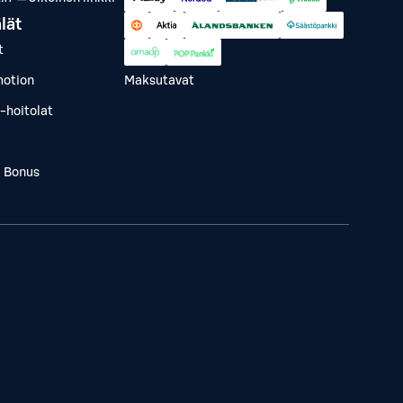
lät
t
otion
Maksutavat
-hoitolat
a Bonus