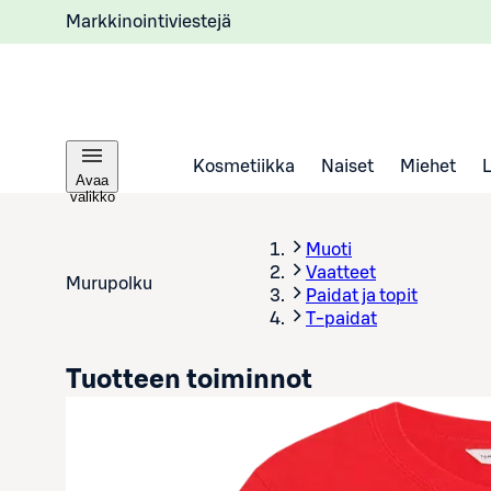
Markkinointiviestejä
Kosmetiikka
Naiset
Miehet
Avaa
valikko
Muoti
Vaatteet
Murupolku
Paidat ja topit
T-paidat
Tuotteen toiminnot