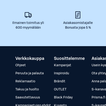
Ilmainen toimitus yli
Asiakasomistajalle
600 myymälään
Bonusta jopa 5 %
Verkkokauppa
Suosittelemme
Asiaka
Ohjeet
Kampanjat
Usein ky
Peruuta ja palauta
Inspiroidu
Ota yhte
Reklamaatio
Brändit
Anna pal
Takuu ja huolto
OUTLET
S-kanava
Saavutettavuus
Black Friday
Prisma.fi
Kampanjaetujen ehdot
Kuvasto
S-kaupat.