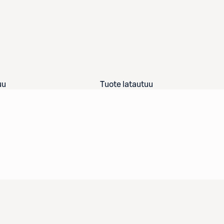
uu
Tuote latautuu