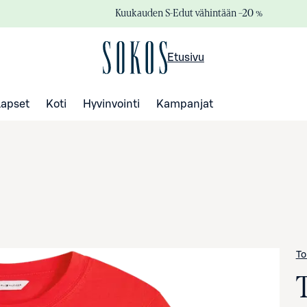
Kuukauden S-Edut vähintään –20 %
Etusivu
Lapset
Koti
Hyvinvointi
Kampanjat
To