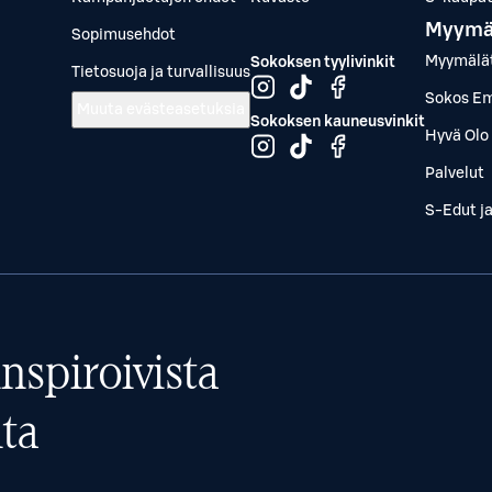
Myymä
Sopimusehdot
Myymälä
Sokoksen tyylivinkit
Tietosuoja ja turvallisuus
Sokos Em
Muuta evästeasetuksia
Sokoksen kauneusvinkit
Hyvä Olo 
Palvelut
S-Edut j
nspiroivista
ta