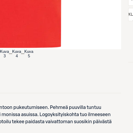
koko:
XXL
Kuva
Kuva
Kuva
3
4
5
rentoon pukeutumiseen. Pehmeä puuvilla tuntuu
mii monissa asuissa. Logoyksityiskohta tuo ilmeeseen
otoilu tekee paidasta vaivattoman suosikin päivästä