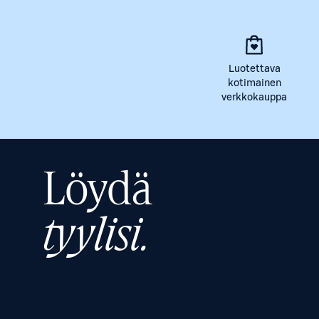
Luotettava
kotimainen
verkkokauppa
Löydä
tyylisi.