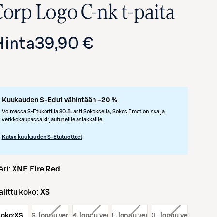
Corp Logo C-nk t-paita
Hinta
39,90 €
Kuukauden S-Edut vähintään –20 %
Voimassa S-Etukortilla 30.8. asti Sokoksella, Sokos Emotionissa ja
verkkokaupassa kirjautuneille asiakkaille.
Avaa tuotekuva suurennettuna
Katso kuukauden S-Etutuotteet
väri:
XNF Fire Red
Valittu koko:
XS
koko:
koko:
XS
S
, loppu verkosta
koko:
M
, loppu verkosta
koko:
L
, loppu verkosta
koko:
XL
, loppu verkosta