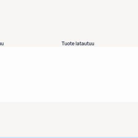
uu
Tuote latautuu