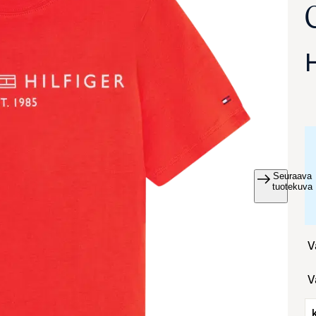
Seuraava
va suurennettuna
tuotekuva