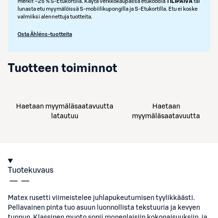
merkit –25 % S‑Etukortilla. Käytä verkkokaupassa etukoodia
TILIPAIVA
tai
lunasta etu myymälöissä S‑mobiilikupongilla ja S‑Etukortilla. Etu ei koske
valmiiksi alennettuja tuotteita.
Osta Åhléns-tuotteita
Tuotteen toiminnot
Haetaan myymäläsaatavuutta
Haetaan
latautuu
myymäläsaatavuutta
Tuotekuvaus
Matex rusetti viimeistelee juhlapukeutumisen tyylikkäästi.
Pellavainen pinta tuo asuun luonnollista tekstuuria ja kevyen
tunnun. Klassinen muoto sopii monenlaisiin kokonaisuuksiin, ja