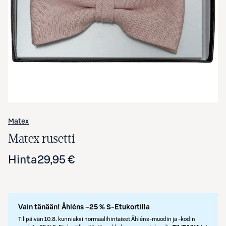
Avaa tuotekuva suurennettuna
Matex
Matex rusetti
Hinta
29,95 €
Vain tänään! Åhléns –25 % S-Etukortilla
Tilipäivän 10.8. kunniaksi normaalihintaiset Åhléns-muodin ja -kodin