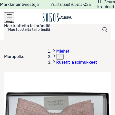
Lisätied
Seur
Vain tänään! Åhléns –25 %
Markkinointiviestejä
kampanj
viesti
Etusivu
Avaa
valikko
Hae tuotteita tai brändiä
Miehet
Murupolku
…
Rusetit ja solmukkeet