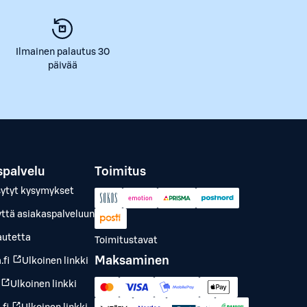
Ilmainen palautus 30
päivää
spalvelu
Toimitus
sytyt kysymykset
yttä asiakaspalveluun
autetta
Toimitustavat
Maksaminen
.fi
Ulkoinen linkki
Ulkoinen linkki