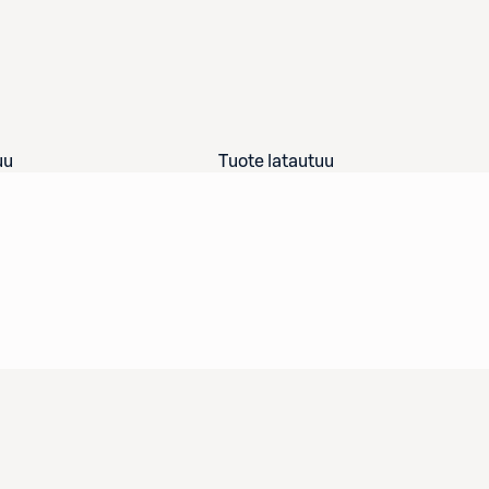
uu
Tuote latautuu