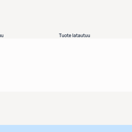
uu
Tuote latautuu