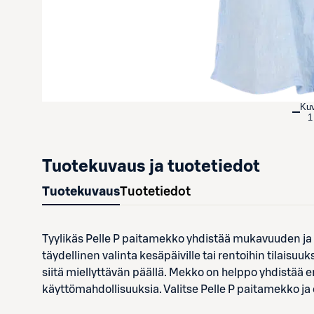
Ku
1
Tuotekuvaus ja tuotetiedot
Tuotekuvaus
Tuotetiedot
Tyylikäs Pelle P paitamekko yhdistää mukavuuden ja
täydellinen valinta kesäpäiville tai rentoihin tilaisuuk
siitä miellyttävän päällä. Mekko on helppo yhdistää e
käyttömahdollisuuksia. Valitse Pelle P paitamekko ja 