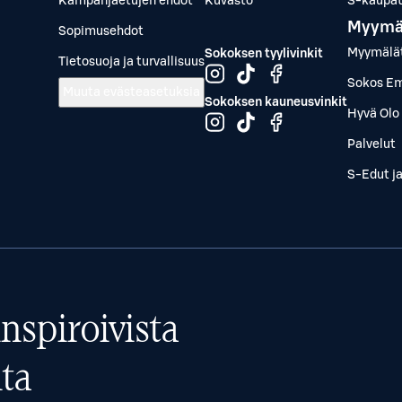
Kampanjaetujen ehdot
Kuvasto
S-kaupat.
Myymä
Sopimusehdot
Myymälä
Sokoksen tyylivinkit
Tietosuoja ja turvallisuus
Sokos Em
Muuta evästeasetuksia
Sokoksen kauneusvinkit
Hyvä Olo 
Palvelut
S-Edut j
nspiroivista
ta