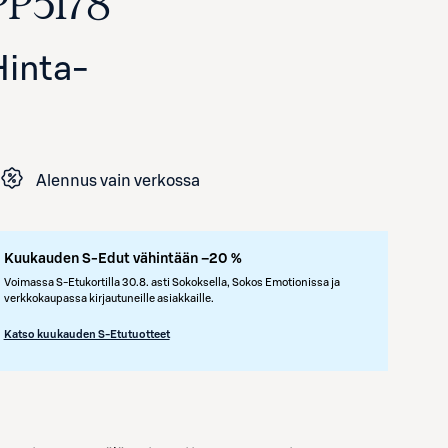
PP5178
Hinta
-
Alennus vain verkossa
Avaa tuotekuva suurennettuna
Kuukauden S-Edut vähintään –20 %
Voimassa S-Etukortilla 30.8. asti Sokoksella, Sokos Emotionissa ja
verkkokaupassa kirjautuneille asiakkaille.
Katso kuukauden S-Etutuotteet