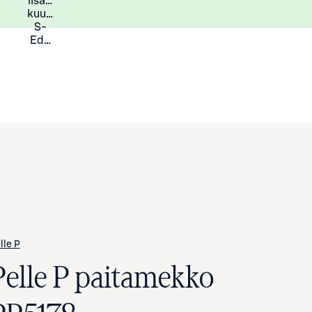
lisää
Lisätietoja
kuukauden
S-
Eduista
lle P
Pelle P paitamekko