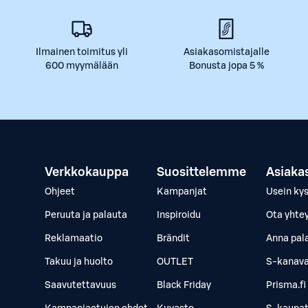
Ilmainen toimitus yli
Asiakasomistajalle
600 myymälään
Bonusta jopa 5 %
Verkkokauppa
Suosittelemme
Asiaka
Ohjeet
Kampanjat
Usein ky
Peruuta ja palauta
Inspiroidu
Ota yhte
Reklamaatio
Brändit
Anna pal
Takuu ja huolto
OUTLET
S-kanava
Saavutettavuus
Black Friday
Prisma.fi