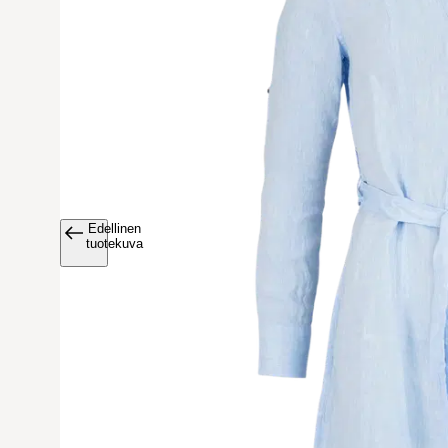
Edellinen
Avaa tuoteku
tuotekuva