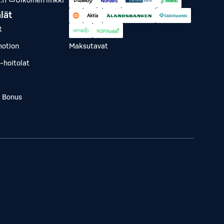
fi
Ulkoinen linkki
lät
t
otion
Maksutavat
-hoitolat
a Bonus