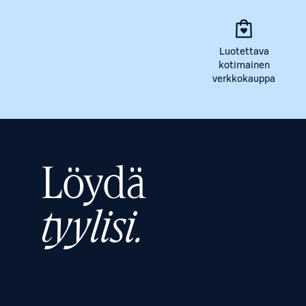
Luotettava
kotimainen
verkkokauppa
Löydä
tyylisi.