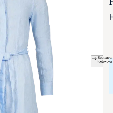
Seuraava
va suurennettuna
tuotekuva