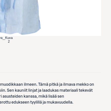
va
Kuva
2
 muodikkaan ilmeen. Tämä pitkä ja ilmava mekko on
siin. Sen kauniit linjat ja laadukas materiaali tekevät
ri asusteiden kanssa, mikä lisää sen
erottu edukseen tyylillä ja mukavuudella.