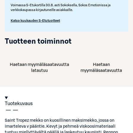
Voimassa S-Etukortilla 30.8. asti Sokoksella, Sokos Emotionissa ja
verkkokaupassa kirjautuneille asiakkaille.
Katso kuukauden S-Etutuotteet
Tuotteen toiminnot
Haetaan myymäläsaatavuutta
Haetaan
latautuu
myymäläsaatavuutta
Tuotekuvaus
Saint Tropez mekko on kuosillinen maksimekko, jossa on
imarteleva v pääntie. Kevyt ja pehmeä viskoosimateriaali
tuntuu miellyttävältä päällä ja laskeutuu kauniisti. Rennon