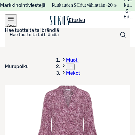
Kuukauden S-Edut vähintään –20 %
Markkinointiviestejä
kuuk
S-
Edui
Etusivu
Avaa
valikko
Hae tuotteita tai brändiä
Muoti
Murupolku
…
Mekot