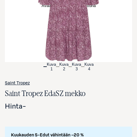
Avaa tuotekuva suurennettuna
Kuva
Kuva
Kuva
Kuva
1
2
3
4
Saint Tropez
Saint Tropez EdaSZ mekko
Hinta
-
Kuukauden S-Edut vähintään –20 %