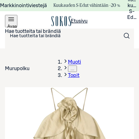
Kuukauden S-Edut vähintään –20 %
Markkinointiviestejä
kuuk
S-
Edui
Etusivu
Avaa
valikko
Hae tuotteita tai brändiä
Muoti
Murupolku
…
Topit