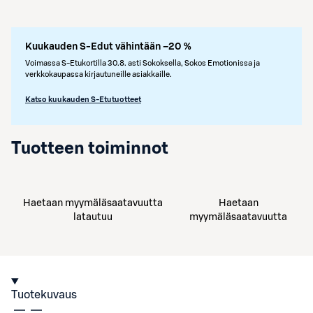
Kuukauden S-Edut vähintään –20 %
Voimassa S-Etukortilla 30.8. asti Sokoksella, Sokos Emotionissa ja
verkkokaupassa kirjautuneille asiakkaille.
Katso kuukauden S-Etutuotteet
Tuotteen toiminnot
Haetaan myymäläsaatavuutta
Haetaan
latautuu
myymäläsaatavuutta
Tuotekuvaus