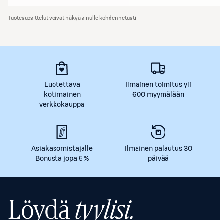
Tuotesuosittelut voivat näkyä sinulle kohdennetusti
Luotettava
Ilmainen toimitus yli
kotimainen
600 myymälään
verkkokauppa
Asiakasomistajalle
Ilmainen palautus 30
Bonusta jopa 5 %
päivää
Löydä
tyylisi.