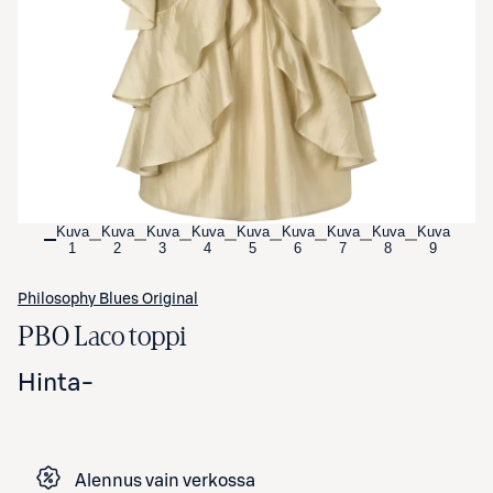
Avaa tuotekuva suurennettuna
Kuva
Kuva
Kuva
Kuva
Kuva
Kuva
Kuva
Kuva
Kuva
1
2
3
4
5
6
7
8
9
Philosophy Blues Original
PBO Laco toppi
Hinta
-
Alennus vain verkossa