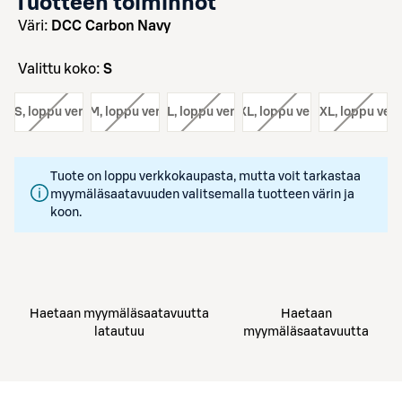
Tuotteen toiminnot
väri:
DCC Carbon Navy
Valittu koko:
S
ko:
S
, loppu verkosta
koko:
M
, loppu verkosta
koko:
L
, loppu verkosta
koko:
XL
, loppu verkosta
koko:
XXL
, loppu ver
Tuote on loppu verkkokaupasta, mutta voit tarkastaa
myymäläsaatavuuden valitsemalla tuotteen värin ja
koon.
Haetaan myymäläsaatavuutta
Haetaan
latautuu
myymäläsaatavuutta