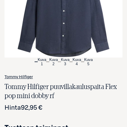
Avaa tuotekuva suurennettuna
Kuva
Kuva
Kuva
Kuva
Kuva
1
2
3
4
5
Tommy Hilfiger
Tommy Hilfiger puuvillakauluspaita Flex
pop mini dobby rf
Hinta
92,95 €