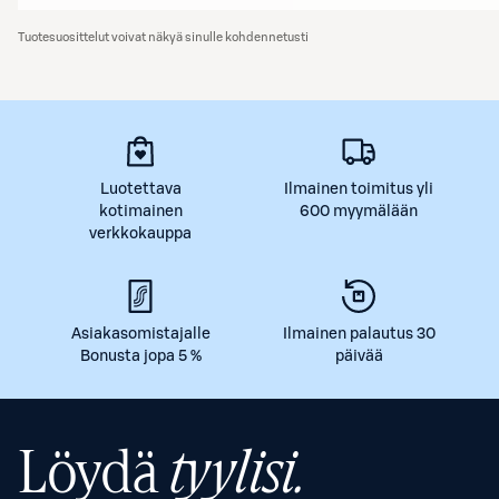
Tuotesuosittelut voivat näkyä sinulle kohdennetusti
Luotettava
Ilmainen toimitus yli
kotimainen
600 myymälään
verkkokauppa
Asiakasomistajalle
Ilmainen palautus 30
Bonusta jopa 5 %
päivää
Löydä
tyylisi.