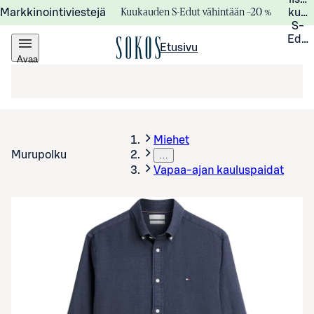
Kuukauden S-Edut vähintään –20 %
Markkinointiviestejä
kuuk
S-
Edui
Etusivu
Avaa
valikko
Miehet
Murupolku
…
Vapaa-ajan kauluspaidat