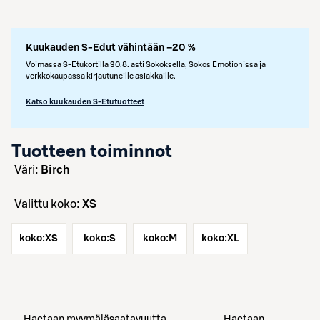
Kuukauden S-Edut vähintään –20 %
Voimassa S-Etukortilla 30.8. asti Sokoksella, Sokos Emotionissa ja
verkkokaupassa kirjautuneille asiakkaille.
Katso kuukauden S-Etutuotteet
Tuotteen toiminnot
väri:
Birch
Valittu koko:
XS
koko:
XS
koko:
S
koko:
M
koko:
XL
Haetaan myymäläsaatavuutta
Haetaan