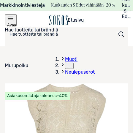
Kuukauden S-Edut vähintään –20 %
Markkinointiviestejä
kuuk
S-
Edui
Etusivu
Avaa
valikko
Hae tuotteita tai brändiä
Muoti
Murupolku
…
Neulepuserot
Asiakasomistaja-alennus
−40%