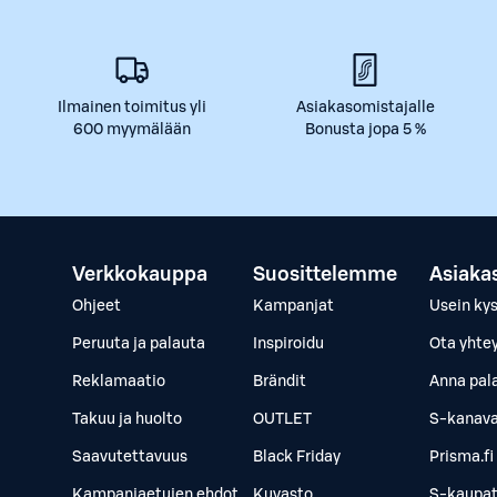
Ilmainen toimitus yli
Asiakasomistajalle
600 myymälään
Bonusta jopa 5 %
Verkkokauppa
Suosittelemme
Asiaka
Ohjeet
Kampanjat
Usein ky
Peruuta ja palauta
Inspiroidu
Ota yhte
Reklamaatio
Brändit
Anna pal
Takuu ja huolto
OUTLET
S-kanava
Saavutettavuus
Black Friday
Prisma.fi
Kampanjaetujen ehdot
Kuvasto
S-kaupat.