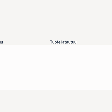
uu
Tuote latautuu