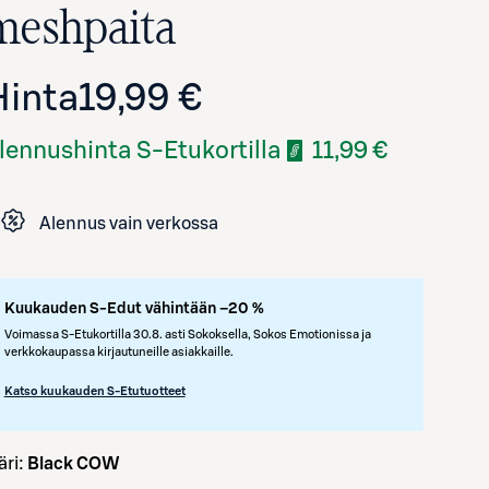
meshpaita
Hinta
19,99 €
lennushinta S-Etukortilla
11,99 €
Alennus vain verkossa
Avaa tuotekuva suurennettuna
Kuukauden S-Edut vähintään –20 %
Voimassa S-Etukortilla 30.8. asti Sokoksella, Sokos Emotionissa ja
verkkokaupassa kirjautuneille asiakkaille.
Katso kuukauden S-Etutuotteet
väri:
Black COW