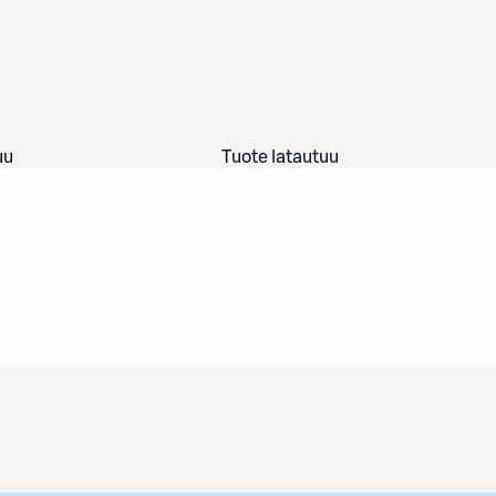
uu
Tuote latautuu