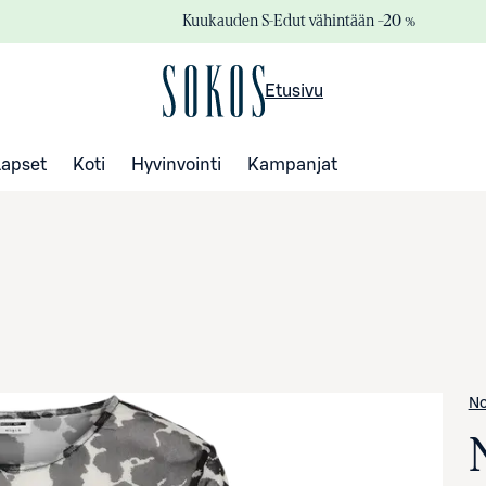
Kuukauden S-Edut vähintään –20 %
Etusivu
Lapset
Koti
Hyvinvointi
Kampanjat
No