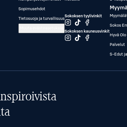
Myymä
Sopimusehdot
Myymälä
Sokoksen tyylivinkit
Tietosuoja ja turvallisuus
Sokos Em
Muuta evästeasetuksia
Sokoksen kauneusvinkit
Hyvä Olo 
Palvelut
S-Edut j
nspiroivista
ta