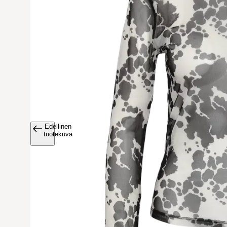
Edellinen
Avaa tuoteku
tuotekuva