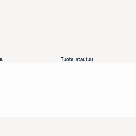
uu
Tuote latautuu