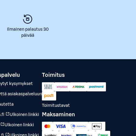
Ilmainen palautus 30
päivää
spalvelu
Toimitus
sytyt kysymykset
yttä asiakaspalveluun
autetta
Toimitustavat
Maksaminen
.fi
Ulkoinen linkki
Ulkoinen linkki
fi
Ulkoinen linkki