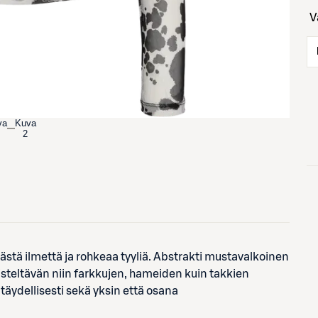
va
Kuva
2
stä ilmettä ja rohkeaa tyyliä. Abstrakti mustavalkoinen
isteltävän niin farkkujen, hameiden kuin takkien
 täydellisesti sekä yksin että osana