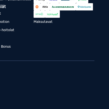
lät
t
otion
Maksutavat
-hoitolat
a Bonus