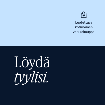
Luotettava
kotimainen
verkkokauppa
Löydä
tyylisi.