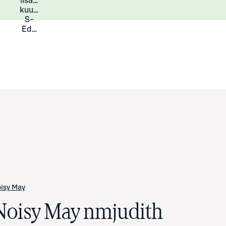
lisää
Lisätietoja
kuukauden
S-
Eduista
isy May
Noisy May nmjudith