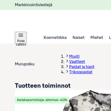
Markkinointiviestejä
Kosmetiikka
Naiset
Miehet
Avaa
valikko
Muoti
Vaatteet
Murupolku
Paidat ja topit
Trikoopaidat
Tuotteen toiminnot
Asiakasomistaja-alennus
−40%