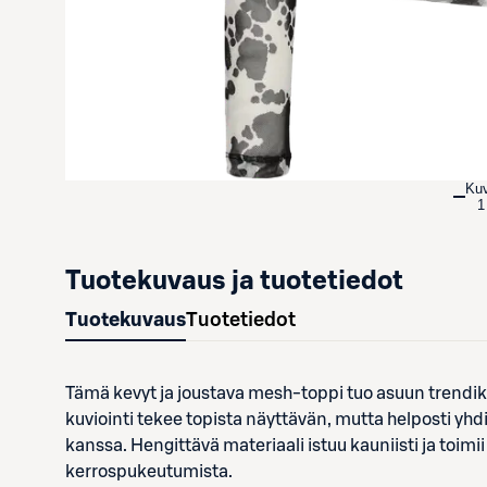
Ku
1
Tuotekuvaus ja tuotetiedot
Tuotekuvaus
Tuotetiedot
Tämä kevyt ja joustava mesh-toppi tuo asuun trendikä
kuviointi tekee topista näyttävän, mutta helposti yhd
kanssa. Hengittävä materiaali istuu kauniisti ja toimii
kerrospukeutumista.