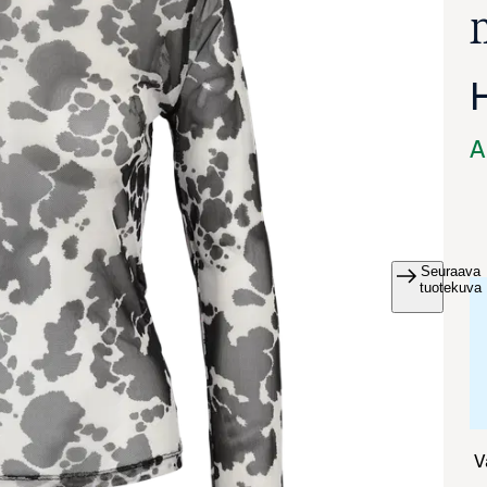
A
Seuraava
va suurennettuna
tuotekuva