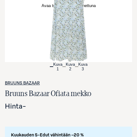
Avaa tuotekuva suurennettuna
Kuva
Kuva
Kuva
1
2
3
BRUUNS BAZAAR
Bruuns Bazaar Ofiata mekko
Hinta
-
Kuukauden S-Edut vähintään –20 %