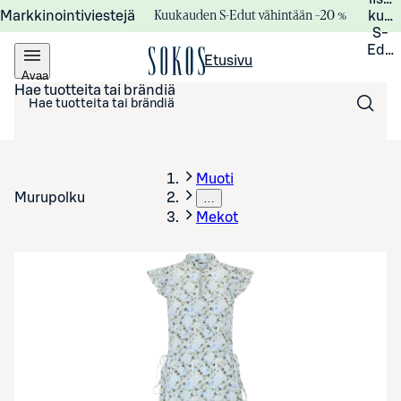
Kuukauden S-Edut vähintään –20 %
Markkinointiviestejä
kuuk
S-
Edui
Etusivu
Avaa
valikko
Hae tuotteita tai brändiä
Muoti
Murupolku
…
Mekot