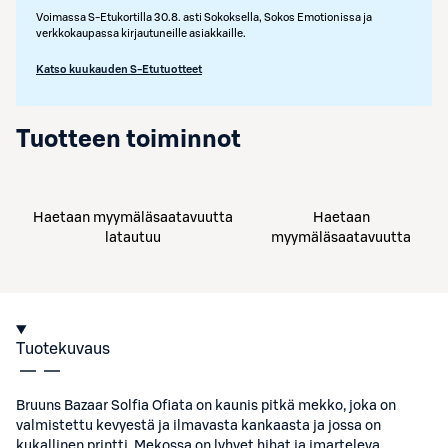
Voimassa S-Etukortilla 30.8. asti Sokoksella, Sokos Emotionissa ja
verkkokaupassa kirjautuneille asiakkaille.
Katso kuukauden S-Etutuotteet
Tuotteen toiminnot
Haetaan myymäläsaatavuutta
Haetaan
latautuu
myymäläsaatavuutta
Tuotekuvaus
Bruuns Bazaar Solfia Ofiata on kaunis pitkä mekko, joka on
valmistettu kevyestä ja ilmavasta kankaasta ja jossa on
kukallinen printti. Mekossa on lyhyet hihat ja imarteleva