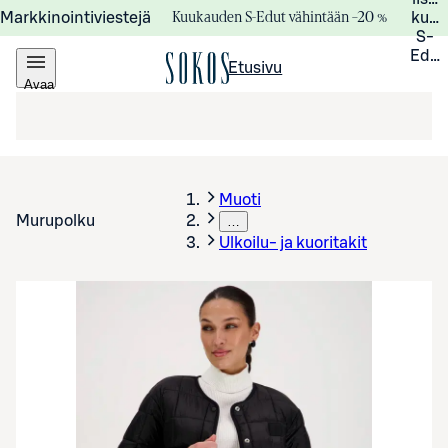
Kuukauden S-Edut vähintään –20 %
Markkinointiviestejä
kuuk
S-
Edui
Etusivu
Avaa
valikko
Muoti
Murupolku
…
Ulkoilu- ja kuoritakit