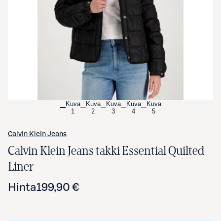
Avaa tuotekuva suurennettuna
Kuva
Kuva
Kuva
Kuva
Kuva
1
2
3
4
5
Calvin Klein Jeans
Calvin Klein Jeans takki Essential Quilted
Liner
Hinta
199,90 €