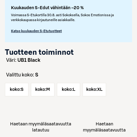
Kuukauden S-Edut vähintään –20 %
Voimassa S-Etukortilla 30.8. asti Sokoksella, Sokos Emotionissa ja
verkkokaupassa kirjautuneille asiakkaille.
Katso kuukauden S-Etutuotteet
Tuotteen toiminnot
väri:
UB1 Black
Valittu koko:
S
koko:
S
koko:
M
koko:
L
koko:
XL
Haetaan myymäläsaatavuutta
Haetaan
latautuu
myymäläsaatavuutta