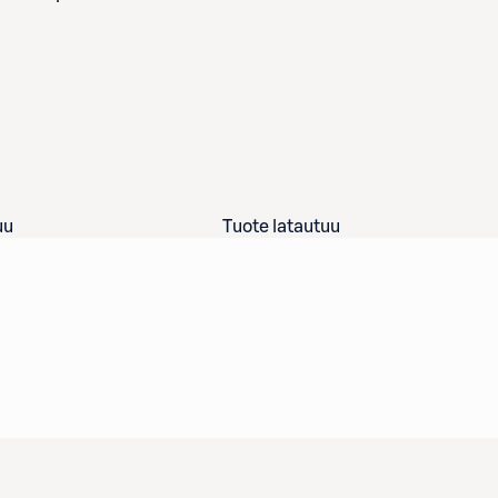
uu
Tuote latautuu