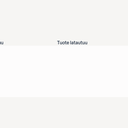
uu
Tuote latautuu