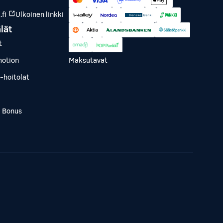
fi
Ulkoinen linkki
lät
t
otion
Maksutavat
-hoitolat
a Bonus