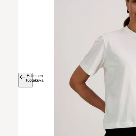
Edellinen
Avaa tuoteku
tuotekuva