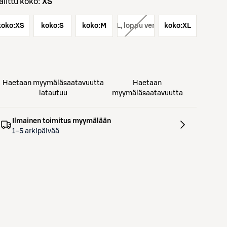
Valittu koko:
XS
koko:
XS
koko:
S
koko:
koko:
M
L
, loppu verkosta
koko:
XL
Haetaan myymäläsaatavuutta
Haetaan
latautuu
myymäläsaatavuutta
Ilmainen toimitus myymälään
1–5 arkipäivää