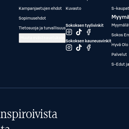
Kampanjaetujen ehdot
Kuvasto
S-kaupat.
Myymä
Sopimusehdot
Myymälä
Sokoksen tyylivinkit
Tietosuoja ja turvallisuus
Sokos Em
Muuta evästeasetuksia
Sokoksen kauneusvinkit
Hyvä Olo 
Palvelut
S-Edut j
nspiroivista