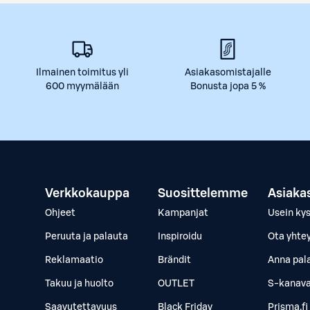
Ilmainen toimitus yli
Asiakasomistajalle
600 myymälään
Bonusta jopa 5 %
Verkkokauppa
Suosittelemme
Asiaka
Ohjeet
Kampanjat
Usein ky
Peruuta ja palauta
Inspiroidu
Ota yhte
Reklamaatio
Brändit
Anna pal
Takuu ja huolto
OUTLET
S-kanava
Saavutettavuus
Black Friday
Prisma.fi