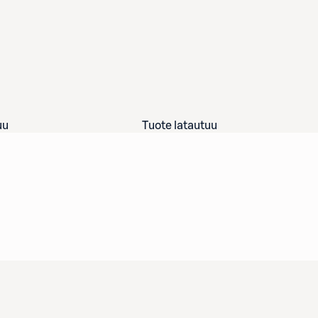
uu
Tuote latautuu