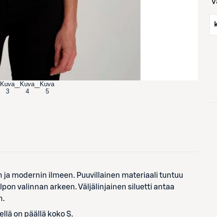
Kuva
Kuva
Kuva
3
4
5
 ja modernin ilmeen. Puuvillainen materiaali tuntuu
elpon valinnan arkeen. Väljälinjainen siluetti antaa
n.
llä on päällä koko S.