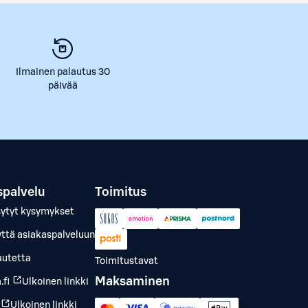
Ilmainen palautus 30
päivää
spalvelu
Toimitus
sytyt kysymykset
yttä asiakaspalveluun
autetta
Toimitustavat
Maksaminen
.fi
Ulkoinen linkki
Ulkoinen linkki