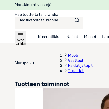
Markkinointiviestejä
Hae tuotteita tai brändiä
Kosmetiikka
Naiset
Miehet
Lap
Avaa
valikko
Muoti
Vaatteet
Murupolku
Paidat ja topit
T-paidat
Tuotteen toiminnot