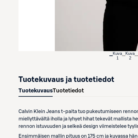
Kuva
Kuva
1
2
Tuotekuvaus ja tuotetiedot
Tuotekuvaus
Tuotetiedot
Calvin Klein Jeans t-paita tuo pukeutumiseen rennon
miellyttävältä iholla ja lyhyet hihat tekevät mallista h
rennon istuvuuden ja selkeä design viimeistelee tyyli
Ensimmäisen mallin pituus on 175 cm ja kuvassa häne