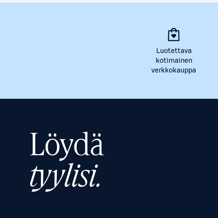
Luotettava
kotimainen
verkkokauppa
Löydä
tyylisi.