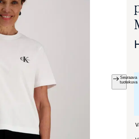
Seuraava
va suurennettuna
tuotekuva