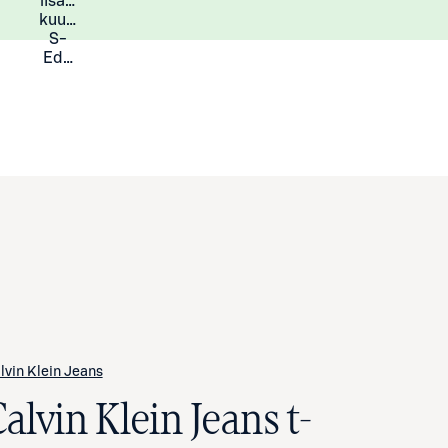
lisää
Lisätietoja
kuukauden
S-
Eduista
lvin Klein Jeans
alvin Klein Jeans t-