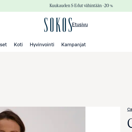
Kuukauden S-Edut vähintään –20 %
Etusivu
set
Koti
Hyvinvointi
Kampanjat
Ca
C