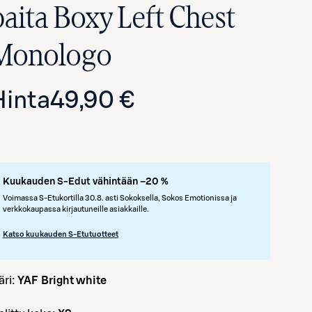
paita Boxy Left Chest
Monologo
Hinta
49,90 €
Kuukauden S-Edut vähintään –20 %
Avaa tuotekuva suurennettuna
Voimassa S-Etukortilla 30.8. asti Sokoksella, Sokos Emotionissa ja
verkkokaupassa kirjautuneille asiakkaille.
Katso kuukauden S-Etutuotteet
väri:
YAF Bright white