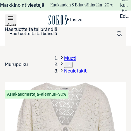
Kuukauden S-Edut vähintään –20 %
Markkinointiviestejä
kuuk
S-
Edui
Etusivu
Avaa
valikko
Hae tuotteita tai brändiä
Muoti
Murupolku
…
Neuletakit
Asiakasomistaja-alennus
−30%