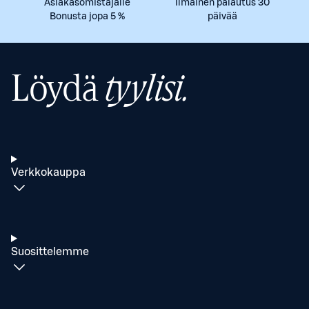
Asiakasomistajalle
Ilmainen palautus 30
Bonusta jopa 5 %
päivää
Löydä
tyylisi.
Verkkokauppa
Suosittelemme