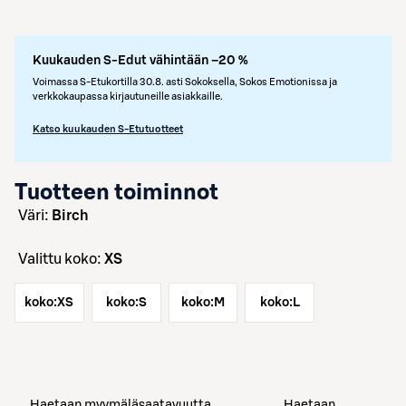
Kuukauden S-Edut vähintään –20 %
Voimassa S-Etukortilla 30.8. asti Sokoksella, Sokos Emotionissa ja
verkkokaupassa kirjautuneille asiakkaille.
Katso kuukauden S-Etutuotteet
Tuotteen toiminnot
väri:
Birch
Valittu koko:
XS
koko:
XS
koko:
S
koko:
M
koko:
L
Haetaan myymäläsaatavuutta
Haetaan