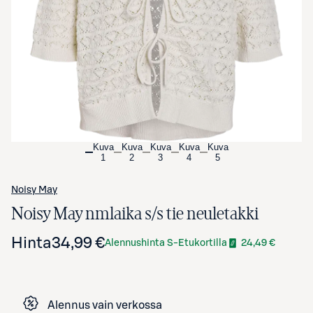
Avaa tuotekuva suurennettuna
Kuva
Kuva
Kuva
Kuva
Kuva
1
2
3
4
5
Noisy May
Noisy May nmlaika s/s tie neuletakki
Hinta
34,99 €
Alennushinta S-Etukortilla
24,49 €
Alennus vain verkossa