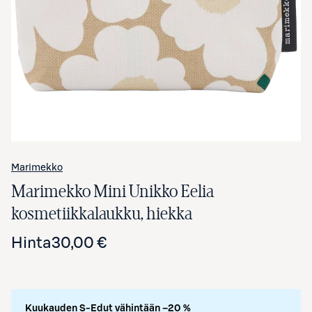
Avaa tuotekuva suurennettuna
Marimekko
Marimekko Mini Unikko Eelia
kosmetiikkalaukku, hiekka
Hinta
30,00 €
Kuukauden S-Edut vähintään –20 %