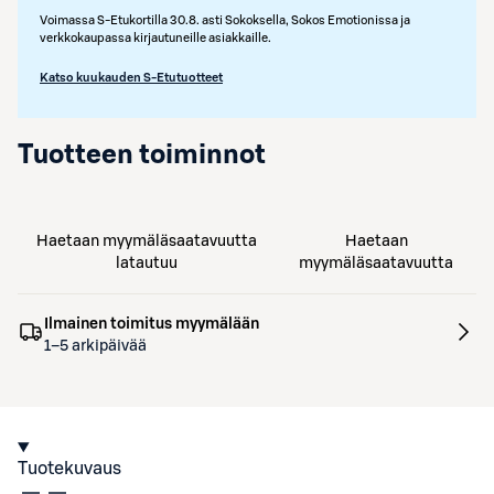
Voimassa S-Etukortilla 30.8. asti Sokoksella, Sokos Emotionissa ja
verkkokaupassa kirjautuneille asiakkaille.
Katso kuukauden S-Etutuotteet
Tuotteen toiminnot
Haetaan myymäläsaatavuutta
Haetaan
latautuu
myymäläsaatavuutta
Ilmainen toimitus myymälään
1–5 arkipäivää
Tuotekuvaus