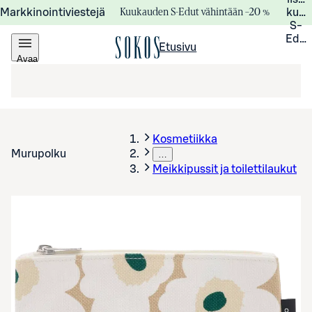
Kuukauden S-Edut vähintään –20 %
Markkinointiviestejä
kuuk
S-
Edui
Etusivu
Avaa
valikko
Kosmetiikka
Murupolku
…
Meikkipussit ja toilettilaukut