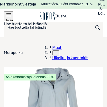
Kuukauden S-Edut vähintään –20 %
Markkinointiviestejä
kuuk
S-
Edui
Etusivu
Avaa
valikko
Hae tuotteita tai brändiä
Muoti
Murupolku
…
Ulkoilu- ja kuoritakit
Asiakasomistaja-alennus
−50%