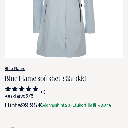
Avaa tuotekuva suurennettuna
Blue Flame
Blue Flame softshell säätakki
1
Siirry arvioihin
kappale
Keskiarvo
5
/5
Hinta
99,95 €
Alennushinta S-Etukortilla
49,97 €