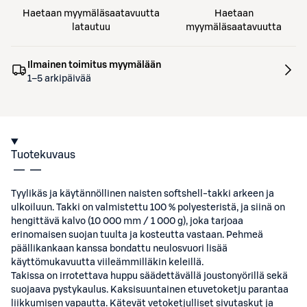
Haetaan myymäläsaatavuutta
Haetaan
latautuu
myymäläsaatavuutta
Ilmainen toimitus myymälään
1–5 arkipäivää
Tuotekuvaus
Tyylikäs ja käytännöllinen naisten softshell‑takki arkeen ja
ulkoiluun. Takki on valmistettu 100 % polyesteristä, ja siinä on
hengittävä kalvo (10 000 mm / 1 000 g), joka tarjoaa
erinomaisen suojan tuulta ja kosteutta vastaan. Pehmeä
päällikankaan kanssa bondattu neulosvuori lisää
käyttömukavuutta viileämmilläkin keleillä.
Takissa on irrotettava huppu säädettävällä joustonyörillä sekä
suojaava pystykaulus. Kaksisuuntainen etuvetoketju parantaa
liikkumisen vapautta. Kätevät vetoketjulliset sivutaskut ja