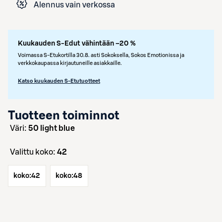
Alennus vain verkossa
Kuukauden S-Edut vähintään –20 %
Voimassa S-Etukortilla 30.8. asti Sokoksella, Sokos Emotionissa ja
verkkokaupassa kirjautuneille asiakkaille.
Katso kuukauden S-Etutuotteet
Tuotteen toiminnot
väri:
50 light blue
Valittu koko:
42
koko:
42
koko:
48