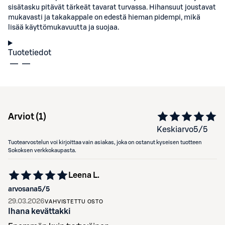
sisätasku pitävät tärkeät tavarat turvassa. Hihansuut joustavat
mukavasti ja takakappale on edestä hieman pidempi, mikä
lisää käyttömukavuutta ja suojaa.
Tuotetiedot
Arviot (
1
)
Keskiarvo
5
/5
Tuotearvostelun voi kirjoittaa vain asiakas, joka on ostanut kyseisen tuotteen
Sokoksen verkkokaupasta.
Leena L.
arvosana
5
/5
29.03.2026
VAHVISTETTU OSTO
Ihana kevättakki