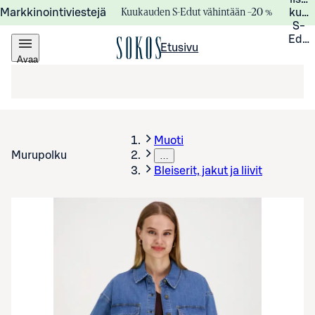
Kuukauden S-Edut vähintään –20 %
Markkinointiviestejä
kuuk
S-
Edui
Etusivu
Avaa
valikko
Muoti
Murupolku
…
Bleiserit, jakut ja liivit