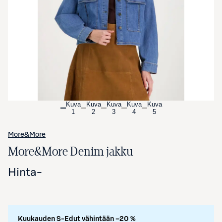
Avaa tuotekuva suurennettuna
Kuva
Kuva
Kuva
Kuva
Kuva
1
2
3
4
5
More&More
More&More Denim jakku
Hinta
-
Kuukauden S-Edut vähintään –20 %