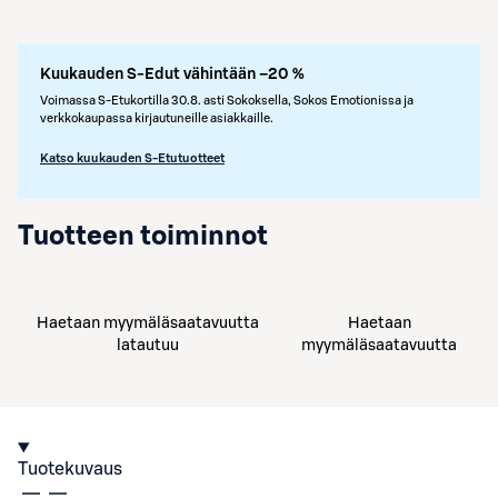
Kuukauden S-Edut vähintään –20 %
Voimassa S-Etukortilla 30.8. asti Sokoksella, Sokos Emotionissa ja
verkkokaupassa kirjautuneille asiakkaille.
Katso kuukauden S-Etutuotteet
Tuotteen toiminnot
Haetaan myymäläsaatavuutta
Haetaan
latautuu
myymäläsaatavuutta
Tuotekuvaus