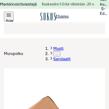
Kuukauden S-Edut vähintään –20 %
Markkinointiviestejä
kuuk
S-
Edui
Etusivu
Avaa
valikko
Muoti
Murupolku
…
Sandaalit