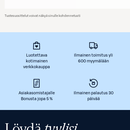
Tuotesuosittelut voivat näkyä sinulle kohdennetusti
Luotettava
Ilmainen toimitus yli
kotimainen
600 myymälään
verkkokauppa
Asiakasomistajalle
Ilmainen palautus 30
Bonusta jopa 5 %
päivää
Löydä
tyylisi.