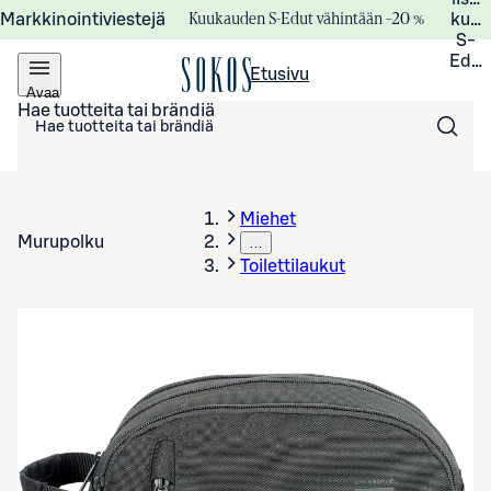
Kuukauden S-Edut vähintään –20 %
Markkinointiviestejä
kuuk
S-
Edui
Etusivu
Avaa
valikko
Hae tuotteita tai brändiä
Miehet
Murupolku
…
Toilettilaukut