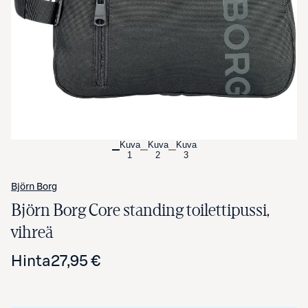
Avaa tuotekuva suurennettuna
Kuva
Kuva
Kuva
1
2
3
Björn Borg
Björn Borg Core standing toilettipussi,
vihreä
Hinta
27,95 €