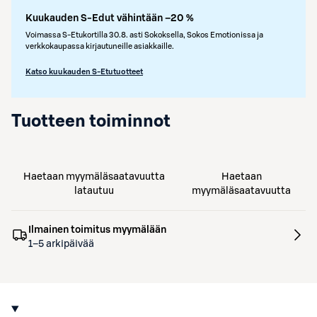
Kuukauden S-Edut vähintään –20 %
Voimassa S-Etukortilla 30.8. asti Sokoksella, Sokos Emotionissa ja
verkkokaupassa kirjautuneille asiakkaille.
Katso kuukauden S-Etutuotteet
Tuotteen toiminnot
Haetaan myymäläsaatavuutta
Haetaan
latautuu
myymäläsaatavuutta
Ilmainen toimitus myymälään
1–5 arkipäivää