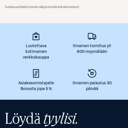
Tuotesuosittelut voivat näkyä sinulle kohdennetusti
Luotettava
Ilmainen toimitus yli
kotimainen
600 myymälään
verkkokauppa
Asiakasomistajalle
Ilmainen palautus 30
Bonusta jopa 5 %
päivää
Löydä
tyylisi.