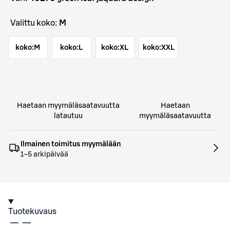
Valittu koko:
M
koko:
M
koko:
L
koko:
XL
koko:
XXL
Haetaan myymäläsaatavuutta
Haetaan
latautuu
myymäläsaatavuutta
Ilmainen toimitus myymälään
1–5 arkipäivää
Tuotekuvaus