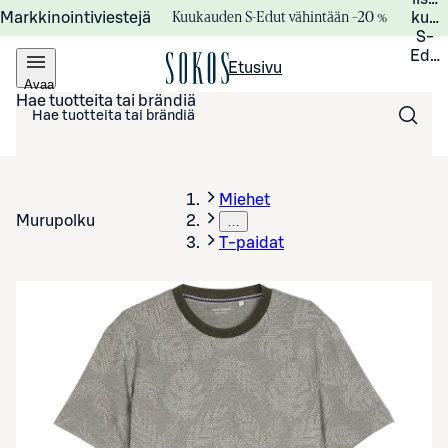
Kuukauden S-Edut vähintään –20 %
Markkinointiviestejä
kuuk
S-
Edui
Etusivu
Avaa
valikko
Hae tuotteita tai brändiä
Miehet
Murupolku
…
T-paidat