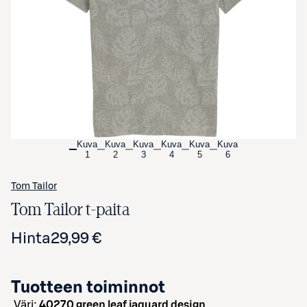
Avaa tuotekuva suurennettuna
Kuva
Kuva
Kuva
Kuva
Kuva
Kuva
1
2
3
4
5
6
Tom Tailor
Tom Tailor t-paita
Hinta
29,99 €
Tuotteen toiminnot
väri:
40270 green leaf jaquard design