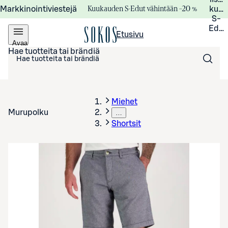
Kuukauden S-Edut vähintään –20 %
Markkinointiviestejä
kuuk
S-
Edui
Etusivu
Avaa
valikko
Hae tuotteita tai brändiä
Miehet
Murupolku
…
Shortsit