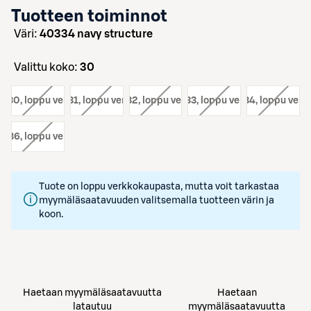
Tuotteen toiminnot
väri:
40334 navy structure
Valittu koko:
30
o:
30
, loppu verkosta
koko:
31
, loppu verkosta
koko:
32
, loppu verkosta
koko:
33
, loppu verkosta
koko:
34
, loppu verk
o:
36
, loppu verkosta
Tuote on loppu verkkokaupasta, mutta voit tarkastaa
myymäläsaatavuuden valitsemalla tuotteen värin ja
koon.
Haetaan myymäläsaatavuutta
Haetaan
latautuu
myymäläsaatavuutta