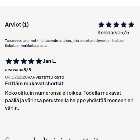
Arviot (
1
)
Keskiarvo
5
/5
Tuotearvostelun voi kirjoittaa vain asiakas, joka on ostanut kyseisen tuotteen
Sokoksen verkkokaupasta.
Jan L.
arvosana
5
/5
04.07.2026
VAHVISTETTU OSTO
Erittäin mukavat shortsit
Koko oli kuin numeronsa eli oikea. Todella mukavat
päällä ja värinsä perusteella helppo yhdistää moneen eri
väriin.