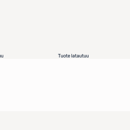
uu
Tuote latautuu