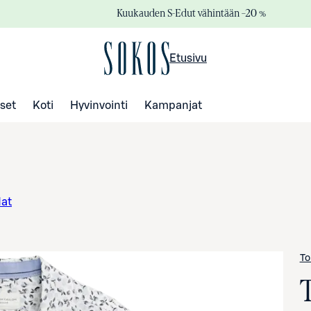
Kuukauden S-Edut vähintään –20 %
Etusivu
set
Koti
Hyvinvointi
Kampanjat
dat
To