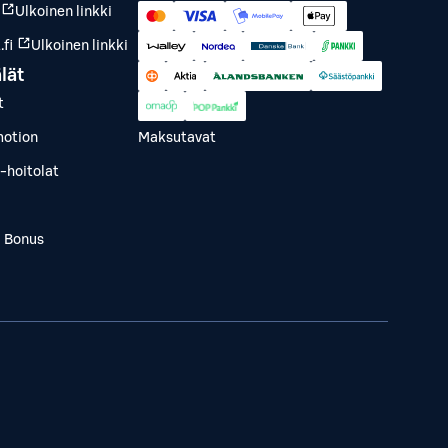
Ulkoinen linkki
fi
Ulkoinen linkki
lät
t
otion
Maksutavat
-hoitolat
a Bonus