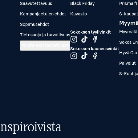
Saavutettavuus
Black Friday
Prisma.fi
Kampanjaetujen ehdot
Kuvasto
S-kaupat.
Myymä
Sopimusehdot
Myymälä
Sokoksen tyylivinkit
Tietosuoja ja turvallisuus
Sokos Em
Muuta evästeasetuksia
Sokoksen kauneusvinkit
Hyvä Olo 
Palvelut
S-Edut j
nspiroivista