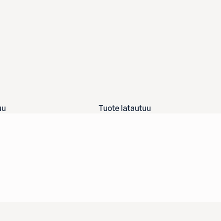
uu
Tuote latautuu