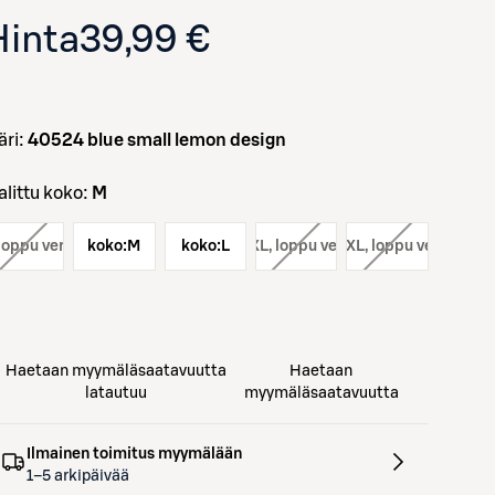
Hinta
39,99 €
väri:
40524 blue small lemon design
Valittu koko:
M
 loppu verkosta
koko:
M
koko:
koko:
L
XL
, loppu verkosta
koko:
XXL
, loppu verkosta
Avaa tuotekuva suurennettuna
Haetaan myymäläsaatavuutta
Haetaan
latautuu
myymäläsaatavuutta
Ilmainen toimitus myymälään
1–5 arkipäivää