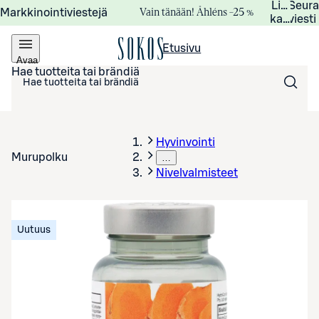
Lisätied
Seur
Vain tänään! Åhléns –25 %
Markkinointiviestejä
kampanj
viesti
Etusivu
Avaa
valikko
Hae tuotteita tai brändiä
Hyvinvointi
Murupolku
…
Nivelvalmisteet
Uutuus