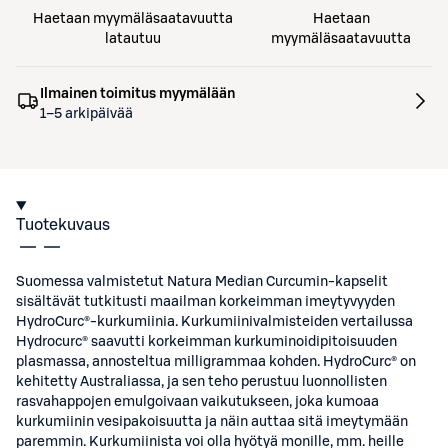
Haetaan myymäläsaatavuutta
Haetaan
latautuu
myymäläsaatavuutta
Ilmainen toimitus myymälään
1–5 arkipäivää
Tuotekuvaus
Suomessa valmistetut Natura Median Curcumin-kapselit
sisältävät tutkitusti maailman korkeimman imeytyvyyden
HydroCurc®-kurkumiinia. Kurkumiinivalmisteiden vertailussa
Hydrocurc® saavutti korkeimman kurkuminoidipitoisuuden
plasmassa, annosteltua milligrammaa kohden. HydroCurc® on
kehitetty Australiassa, ja sen teho perustuu luonnollisten
rasvahappojen emulgoivaan vaikutukseen, joka kumoaa
kurkumiinin vesipakoisuutta ja näin auttaa sitä imeytymään
paremmin. Kurkumiinista voi olla hyötyä monille, mm. heille