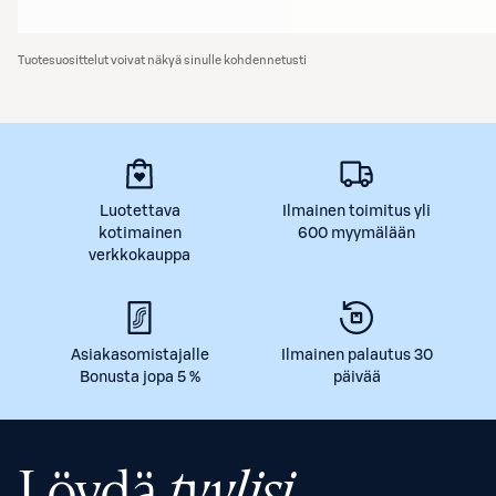
Tuotesuosittelut voivat näkyä sinulle kohdennetusti
Luotettava
Ilmainen toimitus yli
kotimainen
600 myymälään
verkkokauppa
Asiakasomistajalle
Ilmainen palautus 30
Bonusta jopa 5 %
päivää
Löydä
tyylisi.