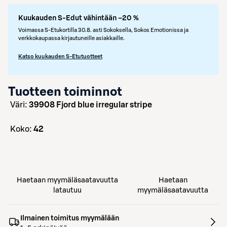
Kuukauden S-Edut vähintään –20 %
Voimassa S-Etukortilla 30.8. asti Sokoksella, Sokos Emotionissa ja
verkkokaupassa kirjautuneille asiakkaille.
Katso kuukauden S-Etutuotteet
Tuotteen toiminnot
väri:
39908 Fjord blue irregular stripe
koko:
42
Haetaan myymäläsaatavuutta
Haetaan
latautuu
myymäläsaatavuutta
Ilmainen toimitus myymälään