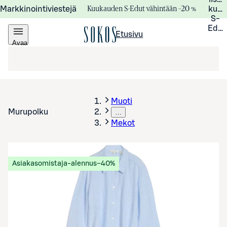
Kuukauden S-Edut vähintään –20 %
Markkinointiviestejä
kuuk
S-
Edui
Etusivu
Avaa
valikko
Muoti
Murupolku
…
Mekot
Asiakasomistaja-alennus
−40%