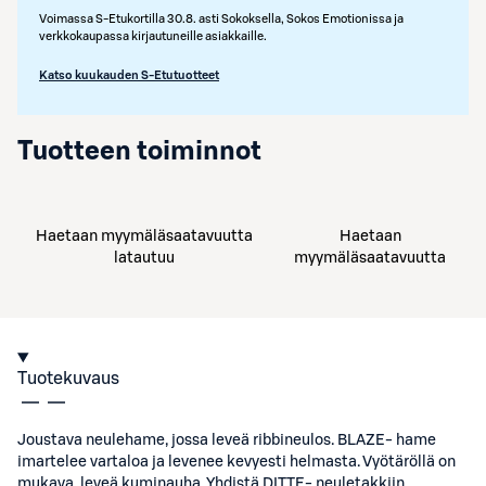
Voimassa S-Etukortilla 30.8. asti Sokoksella, Sokos Emotionissa ja
verkkokaupassa kirjautuneille asiakkaille.
Katso kuukauden S-Etutuotteet
Tuotteen toiminnot
Haetaan myymäläsaatavuutta
Haetaan
latautuu
myymäläsaatavuutta
Tuotekuvaus
Joustava neulehame, jossa leveä ribbineulos. BLAZE- hame
imartelee vartaloa ja levenee kevyesti helmasta. Vyötäröllä on
mukava, leveä kuminauha. Yhdistä DITTE- neuletakkiin