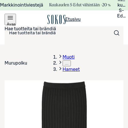
Kuukauden S-Edut vähintään –20 %
Markkinointiviestejä
kuuk
S-
Edui
Etusivu
Avaa
valikko
Hae tuotteita tai brändiä
Muoti
Murupolku
…
Hameet