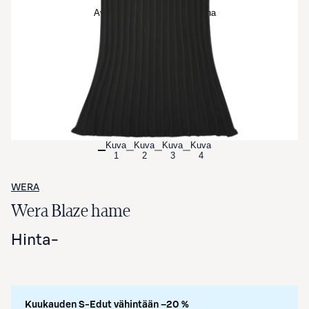
Avaa tuotekuva suurennettuna
Kuva
Kuva
Kuva
Kuva
1
2
3
4
WERA
Wera Blaze hame
Hinta
-
Kuukauden S-Edut vähintään –20 %