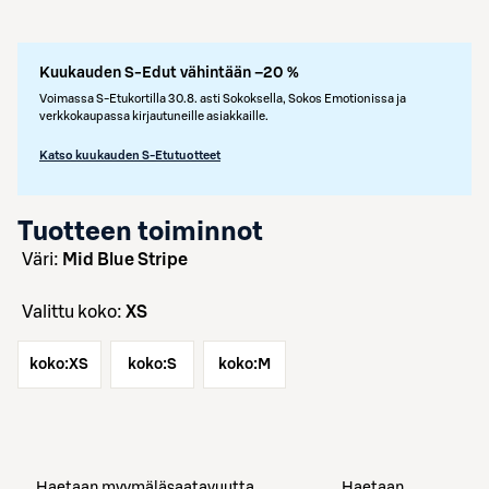
Kuukauden S-Edut vähintään –20 %
Voimassa S-Etukortilla 30.8. asti Sokoksella, Sokos Emotionissa ja
verkkokaupassa kirjautuneille asiakkaille.
Katso kuukauden S-Etutuotteet
Tuotteen toiminnot
väri:
Mid Blue Stripe
Valittu koko:
XS
koko:
XS
koko:
S
koko:
M
Haetaan myymäläsaatavuutta
Haetaan