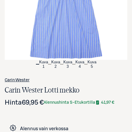
Avaa tuotekuva suurennettuna
Kuva
Kuva
Kuva
Kuva
Kuva
1
2
3
4
5
Carin Wester
Carin Wester Lotti mekko
Hinta
69,95 €
Alennushinta S-Etukortilla
41,97 €
Alennus vain verkossa