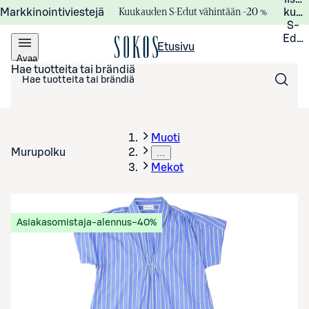
Kuukauden S-Edut vähintään –20 %
Markkinointiviestejä
kuuk
S-
Edui
Etusivu
Avaa
valikko
Hae tuotteita tai brändiä
Muoti
Murupolku
…
Mekot
Asiakasomistaja-alennus
−40%