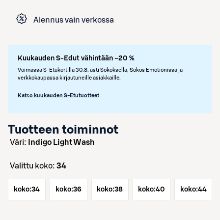
Alennus vain verkossa
Kuukauden S-Edut vähintään –20 %
Voimassa S-Etukortilla 30.8. asti Sokoksella, Sokos Emotionissa ja
verkkokaupassa kirjautuneille asiakkaille.
Katso kuukauden S-Etutuotteet
Tuotteen toiminnot
väri:
Indigo Light Wash
Valittu koko:
34
koko:
34
koko:
36
koko:
38
koko:
40
koko:
44