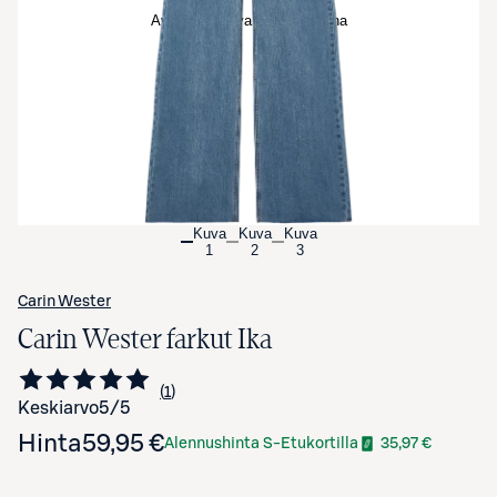
Avaa tuotekuva suurennettuna
Kuva
Kuva
Kuva
1
2
3
Carin Wester
Carin Wester farkut Ika
1
Siirry arvioihin
kappale
Keskiarvo
5
/5
Hinta
59,95 €
Alennushinta S-Etukortilla
35,97 €