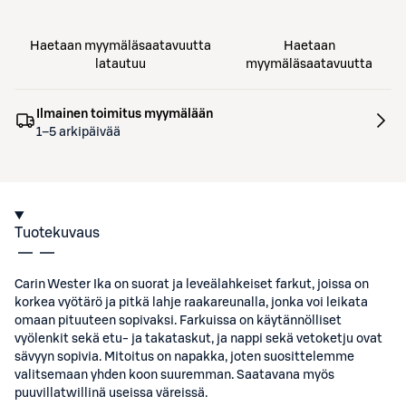
Haetaan myymäläsaatavuutta
Haetaan
latautuu
myymäläsaatavuutta
Ilmainen toimitus myymälään
1–5 arkipäivää
Tuotekuvaus
Carin Wester Ika on suorat ja leveälahkeiset farkut, joissa on
korkea vyötärö ja pitkä lahje raakareunalla, jonka voi leikata
omaan pituuteen sopivaksi. Farkuissa on käytännölliset
vyölenkit sekä etu- ja takataskut, ja nappi sekä vetoketju ovat
sävyyn sopivia. Mitoitus on napakka, joten suosittelemme
valitsemaan yhden koon suuremman. Saatavana myös
puuvillatwillinä useissa väreissä.