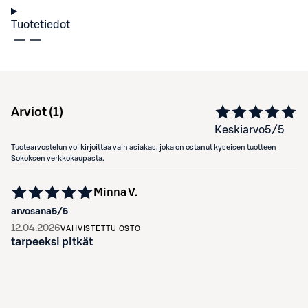
Tuotetiedot
Arviot (
1
)
Keskiarvo
5
/5
Tuotearvostelun voi kirjoittaa vain asiakas, joka on ostanut kyseisen tuotteen
Sokoksen verkkokaupasta.
Minna V.
arvosana
5
/5
12.04.2026
VAHVISTETTU OSTO
tarpeeksi pitkät