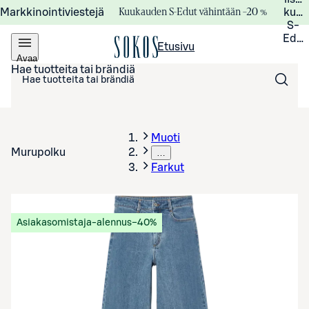
Kuukauden S-Edut vähintään –20 %
Markkinointiviestejä
kuuk
S-
Edui
Etusivu
Avaa
valikko
Hae tuotteita tai brändiä
Muoti
Murupolku
…
Farkut
Asiakasomistaja-alennus
−40%