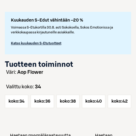
Kuukauden S-Edut vähintään –20 %
Voimassa S-Etukortilla 30.8. asti Sokoksella, Sokos Emotionissa ja
verkkokaupassa kirjautuneille asiakkaille.
Katso kuukauden S-Etutuotteet
Tuotteen toiminnot
väri:
Aop Flower
Valittu koko:
34
koko:
34
koko:
36
koko:
38
koko:
40
koko:
42
Haetaan myymäläsaatavuutta
Haetaan