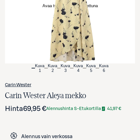
Avaa tuotekuva suurennettuna
Kuva
Kuva
Kuva
Kuva
Kuva
Kuva
1
2
3
4
5
6
Carin Wester
Carin Wester Aleya mekko
Hinta
69,95 €
Alennushinta S-Etukortilla
41,97 €
Alennus vain verkossa