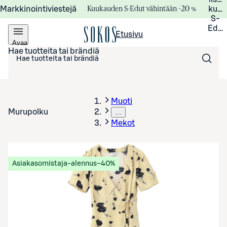
Kuukauden S-Edut vähintään –20 %
Markkinointiviestejä
kuuk
S-
Edui
Etusivu
Avaa
valikko
Hae tuotteita tai brändiä
Muoti
Murupolku
…
Mekot
Asiakasomistaja-alennus
−40%