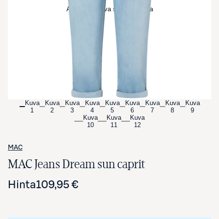
Avaa tuotekuva suurennettuna
Kuva
Kuva
Kuva
Kuva
Kuva
Kuva
Kuva
Kuva
Kuva
1
2
3
4
5
6
7
8
9
Kuva
Kuva
Kuva
10
11
12
MAC
MAC Jeans Dream sun caprit
Hinta
109,95 €