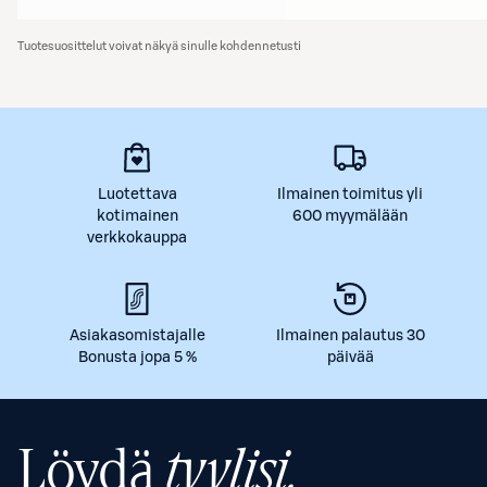
Tuotesuosittelut voivat näkyä sinulle kohdennetusti
Luotettava
Ilmainen toimitus yli
kotimainen
600 myymälään
verkkokauppa
Asiakasomistajalle
Ilmainen palautus 30
Bonusta jopa 5 %
päivää
Löydä
tyylisi.