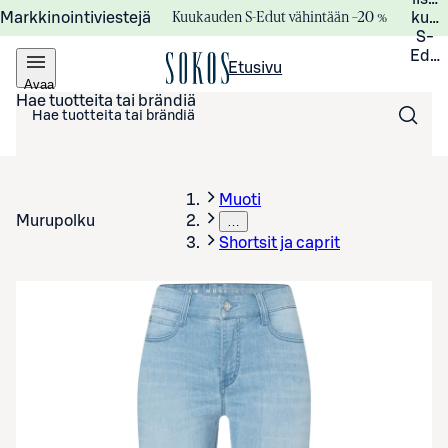
Kuukauden S-Edut vähintään –20 %
Markkinointiviestejä
kuuk
S-
Edui
Etusivu
Avaa
valikko
Hae tuotteita tai brändiä
Muoti
Murupolku
…
Shortsit ja caprit