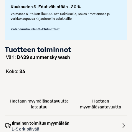
Kuukauden S-Edut vähintään –20 %
Voimassa S-Etukortilla 30.8. asti Sokoksella, Sokos Emotionissa ja
verkkokaupassa kirjautuneille asiakkaille.
Katso kuukauden S-Etutuotteet
Tuotteen toiminnot
väri:
D439 summer sky wash
koko:
34
Haetaan myymäläsaatavuutta
Haetaan
latautuu
myymäläsaatavuutta
Ilmainen toimitus myymälään
1–5 arkipäivää