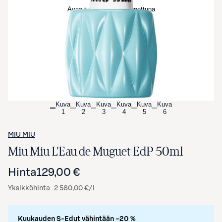
Avaa tuotekuva suurennettuna
Kuva
Kuva
Kuva
Kuva
Kuva
Kuva
1
2
3
4
5
6
MIU MIU
Miu Miu L'Eau de Muguet EdP 50ml
Hinta
129,00 €
Yksikköhinta
2 580,00 €/l
Kuukauden S-Edut vähintään –20 %