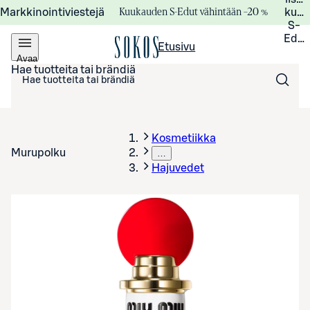
Kuukauden S-Edut vähintään –20 %
Markkinointiviestejä
kuuk
S-
Edui
Etusivu
Avaa
valikko
Hae tuotteita tai brändiä
Kosmetiikka
Murupolku
…
Hajuvedet