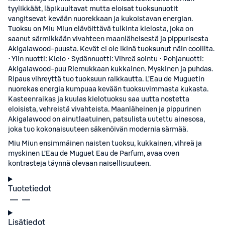
tyylikkäät, läpikuultavat mutta eloisat tuoksunuotit
vangitsevat kevään nuorekkaan ja kukoistavan energian.
Tuoksu on Miu Miun elävöittävä tulkinta kielosta, joka on
saanut särmikkään vivahteen maanläheisestä ja pippurisesta
Akigalawood-puusta. Kevät ei ole ikinä tuoksunut näin coolilta.
• Ylin nuotti: Kielo • Sydännuotti: Vihreä sointu • Pohjanuotti:
Akigalawood-puu Riemukkaan kukkainen. Myskinen ja puhdas.
Ripaus vihreyttä tuo tuoksuun raikkautta. L’Eau de Muguetin
nuorekas energia kumpuaa kevään tuoksuvimmasta kukasta.
Kasteenraikas ja kuulas kielotuoksu saa uutta nostetta
eloisista, vehreistä vivahteista. Maanläheinen ja pippurinen
Akigalawood on ainutlaatuinen, patsulista uutettu ainesosa,
joka tuo kokonaisuuteen säkenöivän modernia särmää.
Miu Miun ensimmäinen naisten tuoksu, kukkainen, vihreä ja
myskinen L’Eau de Muguet Eau de Parfum, avaa oven
kontrasteja täynnä olevaan naisellisuuteen.
Tuotetiedot
Lisätiedot