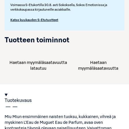
Voimassa S-Etukortilla 30.8. asti Sokoksella, Sokos Emotionissa ja
verkkokaupassa kirjautuneille asiakkaille.
Katso kuukauden S-Etutuotteet
Tuotteen toiminnot
Haetaan myymäläsaatavuutta
Haetaan
latautuu
myymäläsaatavuutta
Tuotekuvaus
Miu Miun ensimmäinen naisten tuoksu, kukkainen, vihreä ja
myskinen L’Eau de Muguet Eau de Parfum, avaa oven
kontrasteja täynnä olevaan naisellisuuteen. Vaivattoman