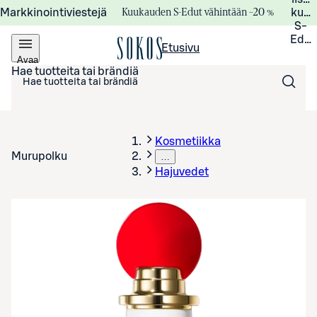
Kuukauden S-Edut vähintään –20 %
Markkinointiviestejä
kuuk
S-
Edui
Etusivu
Avaa
valikko
Hae tuotteita tai brändiä
Kosmetiikka
Murupolku
…
Hajuvedet