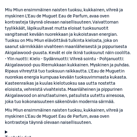
Miu Miun ensimmäinen naisten tuoksu, kukkainen, vihreä ja
myskinen L’Eau de Muguet Eau de Parfum, avaa oven
kontrasteja täynnä olevaan naisellisuuteen. Vaivattoman
tyylikkäät, läpikuultavat mutta eloisat tuoksunuotit
vangitsevat kevään nuorekkaan ja kukoistavan energian.
Tuoksu on Miu Miun elävöittävä tulkinta kielosta, joka on
saanut särmikkään vivahteen maanläheisestä ja pippurisesta
Akigalawood-puusta. Kevät ei ole ikinä tuoksunut näin coolilta.
• Ylin nuotti: Kielo • Sydännuotti: Vihreä sointu • Pohjanuotti:
Akigalawood-puu Riemukkaan kukkainen. Myskinen ja puhdas.
Ripaus vihreyttä tuo tuoksuun raikkautta. L’Eau de Muguetin
nuorekas energia kumpuaa kevään tuoksuvimmasta kukasta.
Kasteenraikas ja kuulas kielotuoksu saa uutta nostetta
eloisista, vehreistä vivahteista. Maanläheinen ja pippurinen
Akigalawood on ainutlaatuinen, patsulista uutettu ainesosa,
joka tuo kokonaisuuteen säkenöivän modernia särmää.
Miu Miun ensimmäinen naisten tuoksu, kukkainen, vihreä ja
myskinen L’Eau de Muguet Eau de Parfum, avaa oven
kontrasteja täynnä olevaan naisellisuuteen.