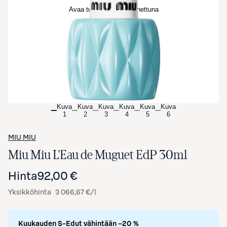
Avaa tuotekuva suurennettuna
Kuva
Kuva
Kuva
Kuva
Kuva
Kuva
1
2
3
4
5
6
MIU MIU
Miu Miu L'Eau de Muguet EdP 30ml
Hinta
92,00 €
Yksikköhinta
3 066,67 €/l
Kuukauden S-Edut vähintään –20 %