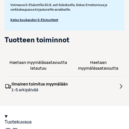
Voimassa S-Etukortilla 30.8. asti Sokoksella, Sokos Emotionissa ja
verkkokaupassa kirjautuneille asiakkaille.
Katso kuukauden S-Etutuotteet
Tuotteen toiminnot
Haetaan myymäläsaatavuutta
Haetaan
latautuu
myymäläsaatavuutta
Ilmainen toimitus myymälään
1–5 arkipäivää
Tuotekuvaus