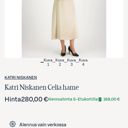
Avaa tuotekuva suurennettuna
Kuva
Kuva
Kuva
Kuva
1
2
3
4
KATRI NISKANEN
Katri Niskanen Celia hame
Hinta
280,00 €
Alennushinta S-Etukortilla
168,00 €
Alennus vain verkossa