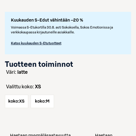
Kuukauden S-Edut vähintään –20 %
Voimassa S-Etukortilla 30.8. asti Sokoksella, Sokos Emotionissa ja
verkkokaupassa kirjautuneille asiakkaille.
Katso kuukauden S-Etutuotteet
Tuotteen toiminnot
väri:
latte
Valittu koko:
XS
koko:
XS
koko:
M
Haetaan myymäläsaatavuutta
Haetaan