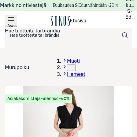
Kuukauden S-Edut vähintään –20 %
Markkinointiviestejä
kuuk
S-
Edui
Etusivu
Avaa
valikko
Hae tuotteita tai brändiä
Muoti
Murupolku
…
Hameet
Asiakasomistaja-alennus
−40%