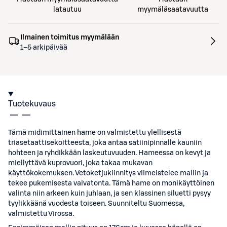
latautuu
myymäläsaatavuutta
Ilmainen toimitus myymälään
1–5 arkipäivää
Tuotekuvaus
Tämä midimittainen hame on valmistettu ylellisestä
triasetaattisekoitteesta, joka antaa satiinipinnalle kauniin
hohteen ja ryhdikkään laskeutuvuuden. Hameessa on kevyt ja
miellyttävä kuprovuori, joka takaa mukavan
käyttökokemuksen. Vetoketjukiinnitys viimeistelee mallin ja
tekee pukemisesta vaivatonta. Tämä hame on monikäyttöinen
valinta niin arkeen kuin juhlaan, ja sen klassinen siluetti pysyy
tyylikkäänä vuodesta toiseen. Suunniteltu Suomessa,
valmistettu Virossa.