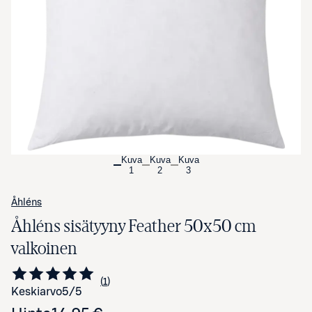
Avaa tuotekuva suurennettuna
Kuva
Kuva
Kuva
1
2
3
Åhléns
Åhléns sisätyyny Feather 50x50 cm
valkoinen
1
Siirry arvioihin
kappale
Keskiarvo
5
/5