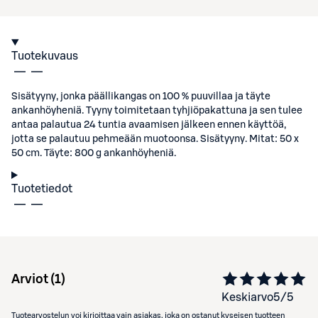
Tuotekuvaus
Sisätyyny, jonka päällikangas on 100 % puuvillaa ja täyte
ankanhöyheniä. Tyyny toimitetaan tyhjiöpakattuna ja sen tulee
antaa palautua 24 tuntia avaamisen jälkeen ennen käyttöä,
jotta se palautuu pehmeään muotoonsa. Sisätyyny. Mitat: 50 x
50 cm. Täyte: 800 g ankanhöyheniä.
Tuotetiedot
Arviot (
1
)
Keskiarvo
5
/5
Tuotearvostelun voi kirjoittaa vain asiakas, joka on ostanut kyseisen tuotteen