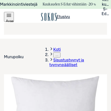
Kuukauden S-Edut vähintään –20 %
Markkinointiviestejä
kuuk
S-
Edui
Etusivu
Avaa
valikko
Koti
…
Murupolku
Sisustustyynyt ja
tyynynpäälliset