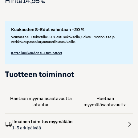
Hinta
14,95 €
Kuukauden S-Edut vähintään –20 %
Voimassa S-Etukortilla 30.8. asti Sokoksella, Sokos Emotionissa ja
verkkokaupassa kirjautuneille asiakkaille.
Katso kuukauden S-Etutuotteet
Tuotteen toiminnot
Haetaan myymäläsaatavuutta
Haetaan
latautuu
myymäläsaatavuutta
Ilmainen toimitus myymälään
1–5 arkipäivää