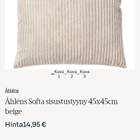
Avaa tuotekuva suurennettuna
Kuva
Kuva
Kuva
1
2
3
Åhléns
Åhléns Softa sisustustyyny 45x45cm
beige
Hinta
14,95 €