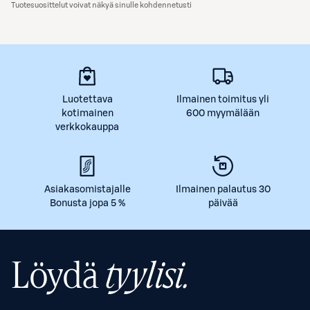
Tuotesuosittelut voivat näkyä sinulle kohdennetusti
Luotettava
Ilmainen toimitus yli
kotimainen
600 myymälään
verkkokauppa
Asiakasomistajalle
Ilmainen palautus 30
Bonusta jopa 5 %
päivää
Löydä
tyylisi.