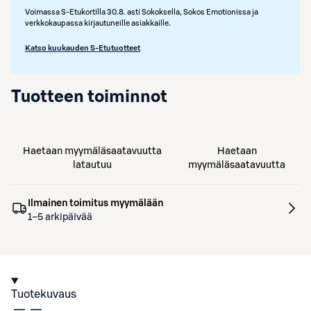
Voimassa S-Etukortilla 30.8. asti Sokoksella, Sokos Emotionissa ja
verkkokaupassa kirjautuneille asiakkaille.
Katso kuukauden S-Etutuotteet
Tuotteen toiminnot
Haetaan myymäläsaatavuutta
Haetaan
latautuu
myymäläsaatavuutta
Ilmainen toimitus myymälään
1–5 arkipäivää
Tuotekuvaus