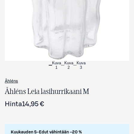
Avaa tuotekuva suurennettuna
Kuva
Kuva
Kuva
1
2
3
Åhléns
Åhléns Leia lasihurrikaani M
Hinta
14,95 €
Kuukauden S-Edut vähintään –20 %