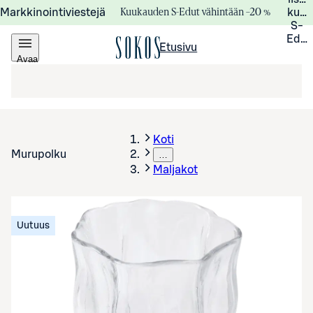
Kuukauden S-Edut vähintään –20 %
Markkinointiviestejä
kuuk
S-
Edui
Etusivu
Avaa
valikko
Koti
Murupolku
…
Maljakot
Uutuus