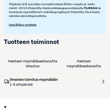
Tilipäivän 10.8. kunniaksi normaalihintaiset Åhléns-muodin ja -kodin
merkit –25 % S‑Etukortilla. Käytä verkkokaupassa etukoodia
TILIPAIVA
tai
lunasta etu myymälöissä S‑mobiilikupongilla ja S‑Etukortilla. Etu ei koske
valmiiksi alennettuja tuotteita.
Osta Åhléns-tuotteita
Tuotteen toiminnot
Haetaan myymäläsaatavuutta
Haetaan
latautuu
myymäläsaatavuutta
Ilmainen toimitus myymälään
1–5 arkipäivää