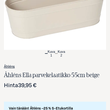
Avaa tuotekuva suurennettuna
Kuva
Kuva
1
2
Åhléns
Åhléns Ella parvekelaatikko 55cm beige
Hinta
39,95 €
Vain tänään! Åhléns –25 % S-Etukortilla