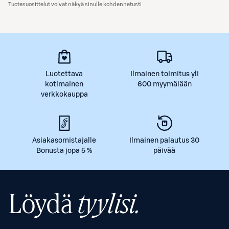
Tuotesuosittelut voivat näkyä sinulle kohdennetusti
Luotettava
Ilmainen toimitus yli
kotimainen
600 myymälään
verkkokauppa
Asiakasomistajalle
Ilmainen palautus 30
Bonusta jopa 5 %
päivää
Löydä
tyylisi.