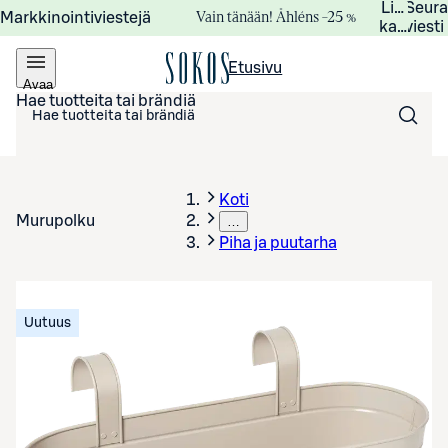
Lisätied
Seur
Vain tänään! Åhléns –25 %
Markkinointiviestejä
kampanj
viesti
Etusivu
Avaa
valikko
Hae tuotteita tai brändiä
Koti
Murupolku
…
Piha ja puutarha
Uutuus