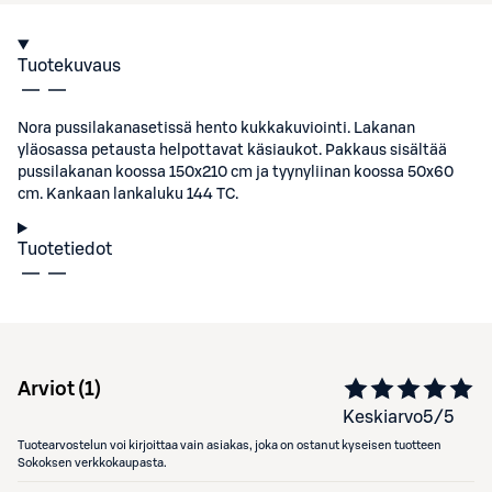
Tuotekuvaus
Nora pussilakanasetissä hento kukkakuviointi. Lakanan
yläosassa petausta helpottavat käsiaukot. Pakkaus sisältää
pussilakanan koossa 150x210 cm ja tyynyliinan koossa 50x60
cm. Kankaan lankaluku 144 TC.
Tuotetiedot
Arviot (
1
)
Keskiarvo
5
/5
Tuotearvostelun voi kirjoittaa vain asiakas, joka on ostanut kyseisen tuotteen
Sokoksen verkkokaupasta.