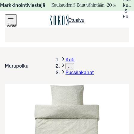
Kuukauden S-Edut vähintään –20 %
Markkinointiviestejä
kuuk
S-
Edui
Etusivu
Avaa
valikko
Koti
Murupolku
…
Pussilakanat