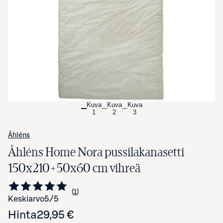
Avaa tuotekuva suurennettuna
Kuva
Kuva
Kuva
1
2
3
Åhléns
Åhléns Home Nora pussilakanasetti
150x210+50x60 cm vihreä
1
Siirry arvioihin
kappale
Keskiarvo
5
/5
Hinta
29,95 €