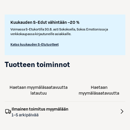
Kuukauden S-Edut vähintään –20 %
Voimassa S-Etukortilla 30.8. asti Sokoksella, Sokos Emotionissa ja
verkkokaupassa kirjautuneille asiakkaille.
Katso kuukauden S-Etutuotteet
Tuotteen toiminnot
Haetaan myymäläsaatavuutta
Haetaan
latautuu
myymäläsaatavuutta
Ilmainen toimitus myymälään
1–5 arkipäivää