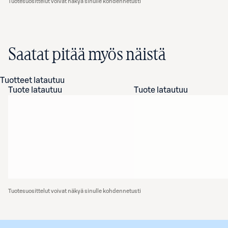
Tuotesuosittelut voivat näkyä sinulle kohdennetusti
Saatat pitää myös näistä
Tuotteet latautuu
Tuote latautuu
Tuote latautuu
Tuotesuosittelut voivat näkyä sinulle kohdennetusti