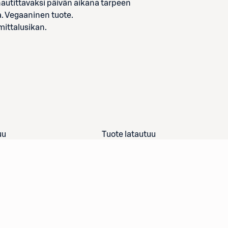
nautittavaksi päivän aikana tarpeen
ja. Vegaaninen tuote.
mittalusikan.
uu
Tuote latautuu