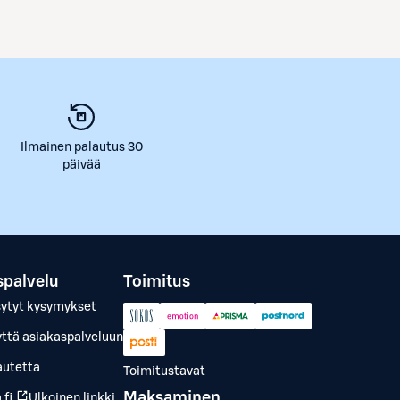
Ilmainen palautus 30
päivää
spalvelu
Toimitus
sytyt kysymykset
yttä asiakaspalveluun
autetta
Toimitustavat
Maksaminen
.fi
Ulkoinen linkki