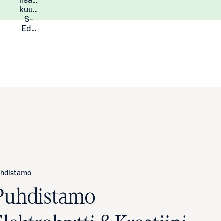
lisää
Lisätietoja
kuukauden
S-
Eduista
hdistamo
Puhdistamo