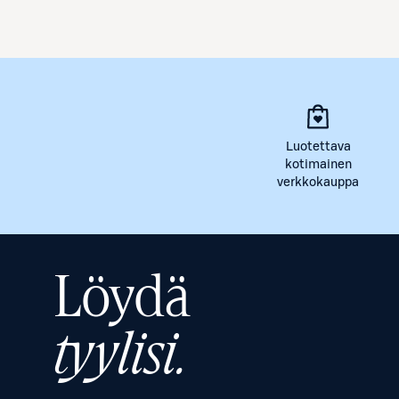
Luotettava
kotimainen
verkkokauppa
Löydä
tyylisi.