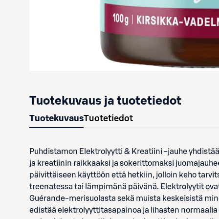
Tuotekuvaus ja tuotetiedot
Tuotekuvaus
Tuotetiedot
Puhdistamon Elektrolyytti & Kreatiini -jauhe yhdistää
ja kreatiinin raikkaaksi ja sokerittomaksi juomajauhe
päivittäiseen käyttöön että hetkiin, jolloin keho tarvi
treenatessa tai lämpimänä päivänä. Elektrolyytit ova
Guérande-merisuolasta sekä muista keskeisistä min
edistää elektrolyyttitasapainoa ja lihasten normaalia