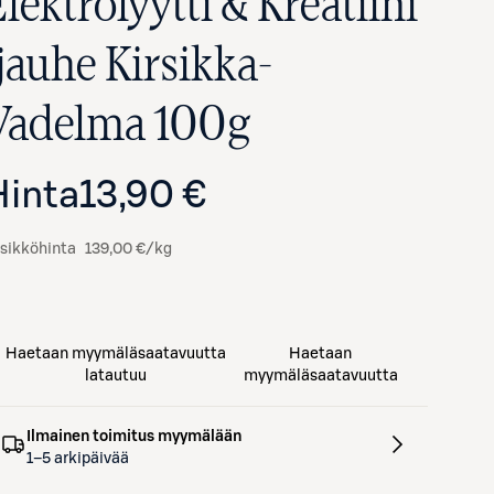
lektrolyytti & Kreatiini
jauhe Kirsikka-
Vadelma 100g
Hinta
13,90 €
sikköhinta
139,00 €/kg
Haetaan myymäläsaatavuutta
Haetaan
latautuu
myymäläsaatavuutta
Ilmainen toimitus myymälään
1–5 arkipäivää