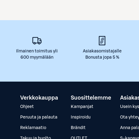
Ilmainen toimitus yli
Asiakasomistajalle
600 myymälään
Bonusta jopa 5 %
Verkkokauppa
Suosittelemme
Asiaka
Ohjeet
Kampanjat
Usein ky
Peruuta ja palauta
Inspiroidu
Ota yhte
Reklamaatio
Brändit
Anna pal
Takuu ja huolto
OUTLET
S-kanava