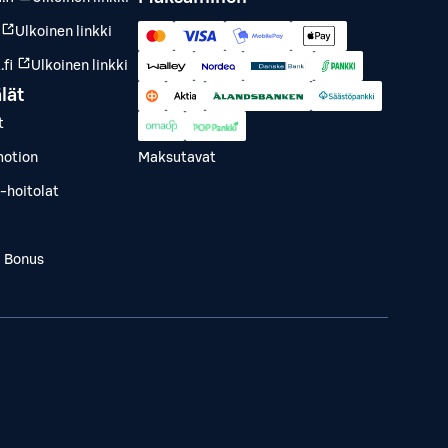
Ulkoinen linkki
fi
Ulkoinen linkki
lät
t
otion
Maksutavat
-hoitolat
a Bonus