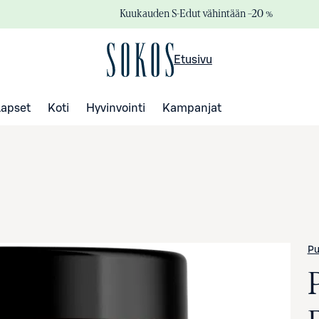
Kuukauden S-Edut vähintään –20 %
Etusivu
Lapset
Koti
Hyvinvointi
Kampanjat
Pu