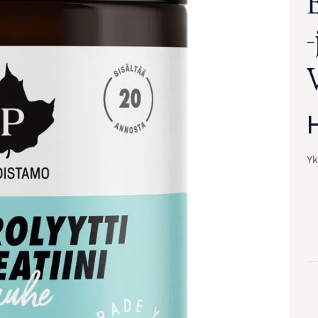
E
-
Yk
va suurennettuna