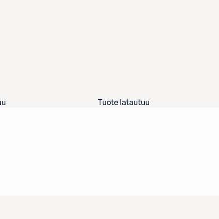
uu
Tuote latautuu