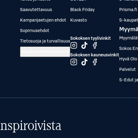
Saavutettavuus
Black Friday
Prisma.fi
Kampanjaetujen ehdot
Kuvasto
S-kaupat.
Myymä
Sopimusehdot
Myymälä
Sokoksen tyylivinkit
Tietosuoja ja turvallisuus
Sokos Em
Muuta evästeasetuksia
Sokoksen kauneusvinkit
Hyvä Olo 
Palvelut
S-Edut j
nspiroivista