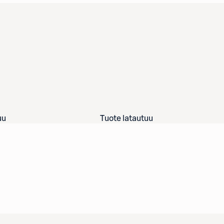
uu
Tuote latautuu