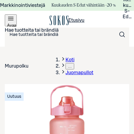
Kuukauden S-Edut vähintään –20 %
Markkinointiviestejä
kuuk
S-
Edui
Etusivu
Avaa
valikko
Hae tuotteita tai brändiä
Koti
Murupolku
…
Juomapullot
Uutuus