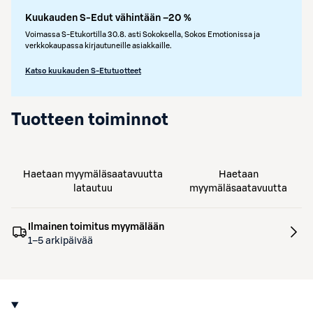
Kuukauden S-Edut vähintään –20 %
Voimassa S-Etukortilla 30.8. asti Sokoksella, Sokos Emotionissa ja
verkkokaupassa kirjautuneille asiakkaille.
Katso kuukauden S-Etutuotteet
Tuotteen toiminnot
Haetaan myymäläsaatavuutta
Haetaan
latautuu
myymäläsaatavuutta
Ilmainen toimitus myymälään
1–5 arkipäivää