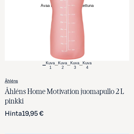
Avaa tuotekuva suurennettuna
Kuva
Kuva
Kuva
Kuva
1
2
3
4
Åhléns
Åhléns Home Motivation juomapullo 2 L
pinkki
Hinta
19,95 €