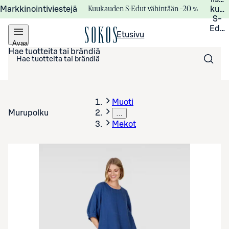
Kuukauden S-Edut vähintään –20 %
Markkinointiviestejä
kuuk
S-
Edui
Etusivu
Avaa
valikko
Hae tuotteita tai brändiä
Muoti
Murupolku
…
Mekot