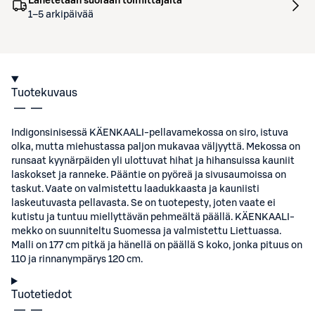
Lähetetään suoraan toimittajalta
1–5 arkipäivää
Tuotekuvaus
Indigonsinisessä KÄENKAALI-pellavamekossa on siro, istuva
olka, mutta miehustassa paljon mukavaa väljyyttä. Mekossa on
runsaat kyynärpäiden yli ulottuvat hihat ja hihansuissa kauniit
laskokset ja ranneke. Pääntie on pyöreä ja sivusaumoissa on
taskut. Vaate on valmistettu laadukkaasta ja kauniisti
laskeutuvasta pellavasta. Se on tuotepesty, joten vaate ei
kutistu ja tuntuu miellyttävän pehmeältä päällä. KÄENKAALI-
mekko on suunniteltu Suomessa ja valmistettu Liettuassa.
Malli on 177 cm pitkä ja hänellä on päällä S koko, jonka pituus on
110 ja rinnanympärys 120 cm.
Tuotetiedot