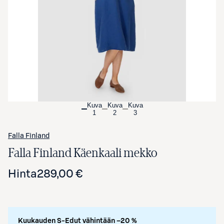
Avaa tuotekuva suurennettuna
Kuva
Kuva
Kuva
1
2
3
Falla Finland
Falla Finland Käenkaali mekko
Hinta
289,00 €
Kuukauden S-Edut vähintään –20 %