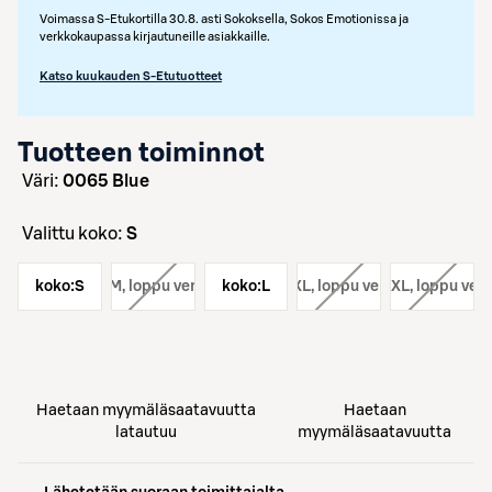
Voimassa S-Etukortilla 30.8. asti Sokoksella, Sokos Emotionissa ja
verkkokaupassa kirjautuneille asiakkaille.
Katso kuukauden S-Etutuotteet
Tuotteen toiminnot
väri:
0065 Blue
Valittu koko:
S
koko:
koko:
S
M
, loppu verkosta
koko:
koko:
L
XL
, loppu verkosta
koko:
XXL
, loppu ver
Haetaan myymäläsaatavuutta
Haetaan
latautuu
myymäläsaatavuutta