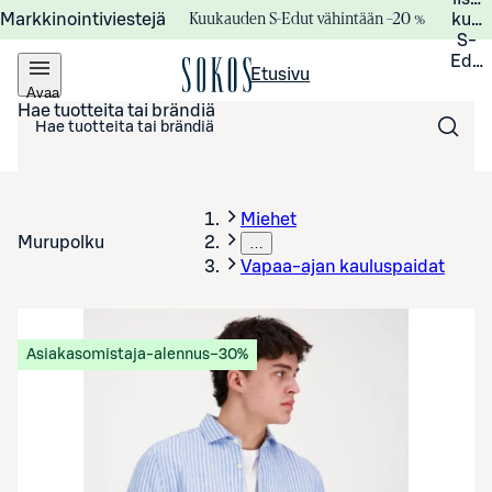
Kuukauden S-Edut vähintään –20 %
Markkinointiviestejä
kuuk
S-
Edui
Etusivu
Avaa
valikko
Hae tuotteita tai brändiä
Miehet
Murupolku
…
Vapaa-ajan kauluspaidat
Asiakasomistaja-alennus
−30%