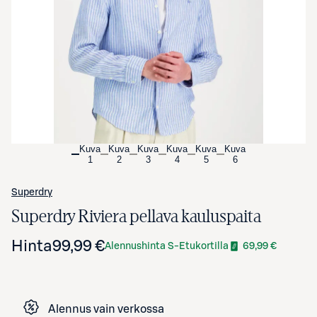
Avaa tuotekuva suurennettuna
Kuva
Kuva
Kuva
Kuva
Kuva
Kuva
1
2
3
4
5
6
Superdry
Superdry Riviera pellava kauluspaita
Hinta
99,99 €
Alennushinta S-Etukortilla
69,99 €
Alennus vain verkossa