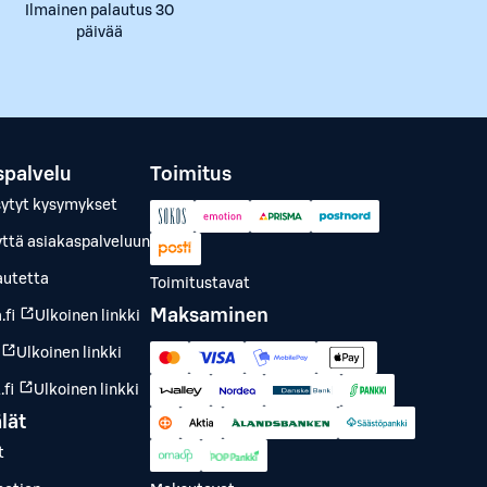
Ilmainen palautus 30
päivää
spalvelu
Toimitus
sytyt kysymykset
yttä asiakaspalveluun
autetta
Toimitustavat
Maksaminen
.fi
Ulkoinen linkki
Ulkoinen linkki
fi
Ulkoinen linkki
lät
t