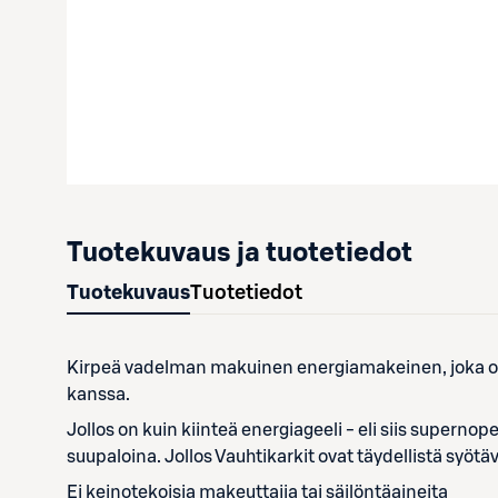
Tuotekuvaus ja tuotetiedot
Tuotekuvaus
Tuotetiedot
Kirpeä vadelman makuinen energiamakeinen, joka on k
kanssa.
Jollos on kuin kiinteä energiageeli - eli siis supernop
suupaloina. Jollos Vauhtikarkit ovat täydellistä syöt
Ei keinotekoisia makeuttajia tai säilöntäaineita