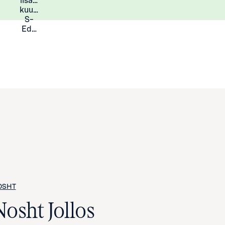
lisää
Lisätietoja
kuukauden
S-
Eduista
OSHT
Nosht Jollos