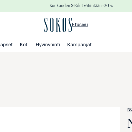
Kuukauden S-Edut vähintään –20 %
Etusivu
Lapset
Koti
Hyvinvointi
Kampanjat
N