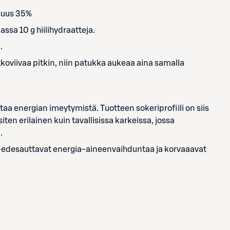
suus 35%
sa 10 g hiilihydraatteja.
.
oviivaa pitkin, niin patukka aukeaa aina samalla
aa energian imeytymistä. Tuotteen sokeriprofiili on siis
iten erilainen kuin tavallisissa karkeissa, jossa
.
edesauttavat energia-aineenvaihduntaa ja korvaaavat