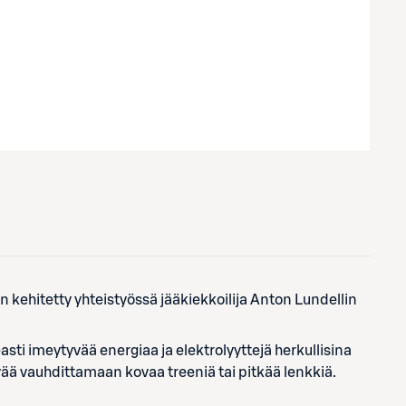
ehitetty yhteistyössä jääkiekkoilija Anton Lundellin
easti imeytyvää energiaa ja elektrolyyttejä herkullisina
ävää vauhdittamaan kovaa treeniä tai pitkää lenkkiä.