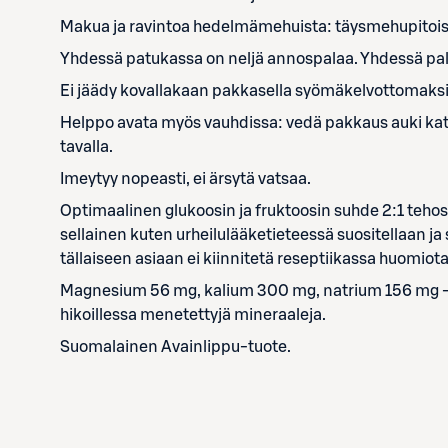
Makua ja ravintoa hedelmämehuista: täysmehupitoi
Yhdessä patukassa on neljä annospalaa. Yhdessä palas
Ei jäädy kovallakaan pakkasella syömäkelvottomaksi
Helppo avata myös vauhdissa: vedä pakkaus auki katk
tavalla.
Imeytyy nopeasti, ei ärsytä vatsaa.
Optimaalinen glukoosin ja fruktoosin suhde 2:1 tehost
sellainen kuten urheilulääketieteessä suositellaan ja s
tällaiseen asiaan ei kiinnitetä reseptiikassa huomiota
Magnesium 56 mg, kalium 300 mg, natrium 156 mg -
hikoillessa menetettyjä mineraaleja.
Suomalainen Avainlippu-tuote.