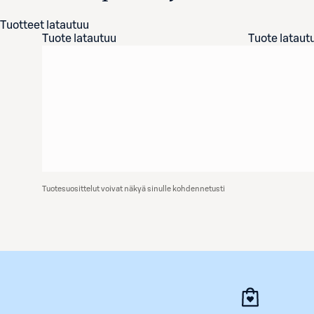
Tuotteet latautuu
Tuote latautuu
Tuote lataut
Tuotesuosittelut voivat näkyä sinulle kohdennetusti