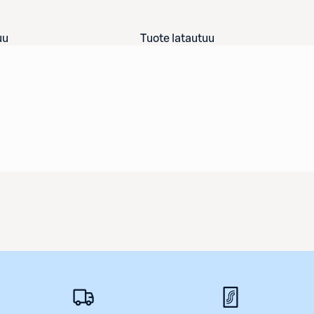
uu
Tuote latautuu