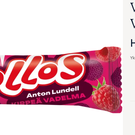
Yk
va suurennettuna