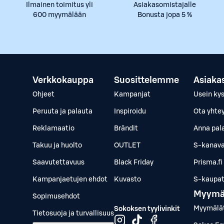
Ilmainen toimitus yli
Asiakasomistajalle
600 myymälään
Bonusta jopa 5 %
Verkkokauppa
Suosittelemme
Asiaka
Ohjeet
Kampanjat
Usein ky
Peruuta ja palauta
Inspiroidu
Ota yhte
Reklamaatio
Brändit
Anna pal
Takuu ja huolto
OUTLET
S-kanava
Saavutettavuus
Black Friday
Prisma.fi
Kampanjaetujen ehdot
Kuvasto
S-kaupat.
Myymä
Sopimusehdot
Myymälä
Sokoksen tyylivinkit
Tietosuoja ja turvallisuus