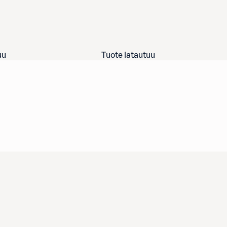
uu
Tuote latautuu