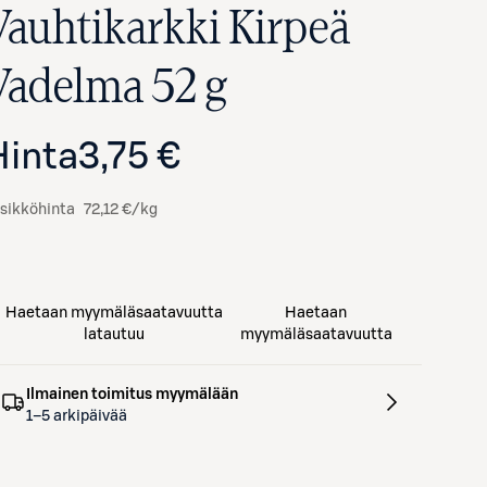
Vauhtikarkki Kirpeä
Vadelma 52 g
Hinta
3,75 €
sikköhinta
72,12 €/kg
Haetaan myymäläsaatavuutta
Haetaan
latautuu
myymäläsaatavuutta
Ilmainen toimitus myymälään
1–5 arkipäivää