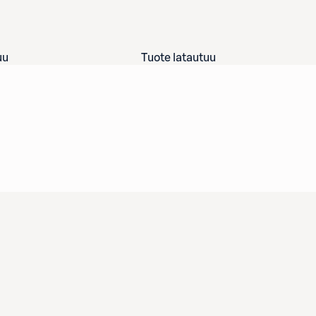
uu
Tuote latautuu