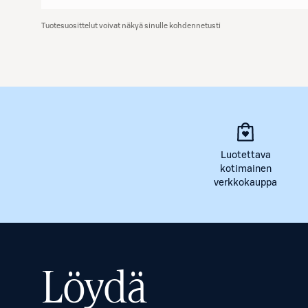
Tuotesuosittelut voivat näkyä sinulle kohdennetusti
Luotettava
kotimainen
verkkokauppa
Löydä