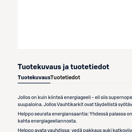
Tuotekuvaus ja tuotetiedot
Tuotekuvaus
Tuotetiedot
Jollos on kuin kiinteä energiageeli - eli siis supernop
suupaloina. Jollos Vauhtikarkit ovat täydellistä syöt
Helppo seurata energiansaantia: Yhdessä palassa on 1
kahta energiageeliannosta.
Helppo avata vauhdissa: vedä pakkaus auki katkoviiva