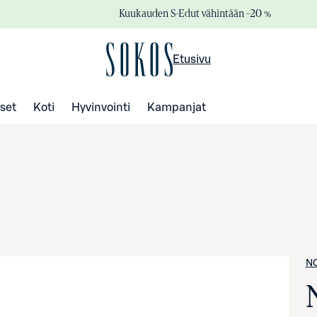
Kuukauden S-Edut vähintään –20 %
Etusivu
set
Koti
Hyvinvointi
Kampanjat
N