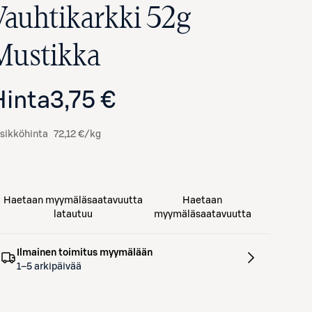
Vauhtikarkki 52g
Mustikka
Hinta
3,75 €
sikköhinta
72,12 €/kg
Haetaan myymäläsaatavuutta
Haetaan
latautuu
myymäläsaatavuutta
Ilmainen toimitus myymälään
1–5 arkipäivää