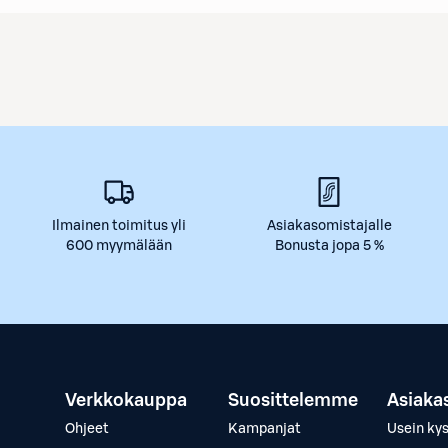
Ilmainen toimitus yli
Asiakasomistajalle
600 myymälään
Bonusta jopa 5 %
Verkkokauppa
Suosittelemme
Asiaka
Ohjeet
Kampanjat
Usein ky