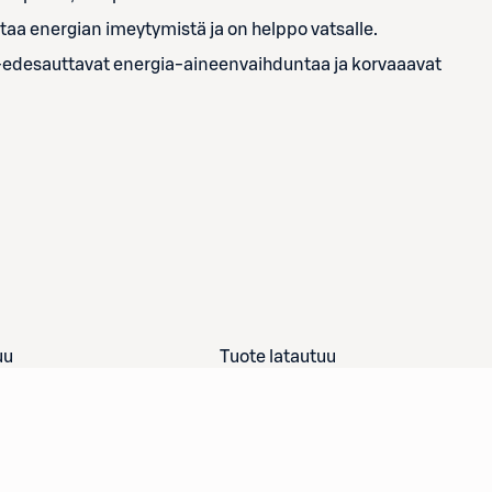
taa energian imeytymistä ja on helppo vatsalle.
edesauttavat energia-aineenvaihduntaa ja korvaaavat
uu
Tuote latautuu