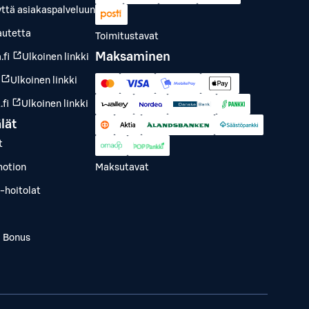
yttä asiakaspalveluun
autetta
Toimitustavat
Maksaminen
.fi
Ulkoinen linkki
Ulkoinen linkki
fi
Ulkoinen linkki
lät
t
otion
Maksutavat
-hoitolat
a Bonus