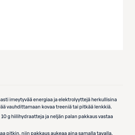
easti imeytyvää energiaa ja elektrolyyttejä herkullisina
ävää vauhdittamaan kovaa treeniä tai pitkää lenkkiä.
0 g hiilihydraatteja ja neljän palan pakkaus vastaa
a pitkin, niin pakkaus aukeaa aina samalla tavalla.