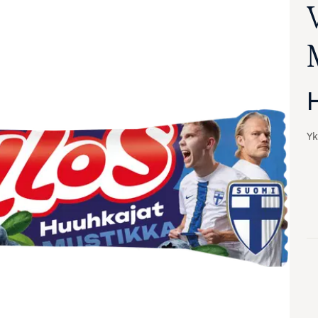
Yk
va suurennettuna