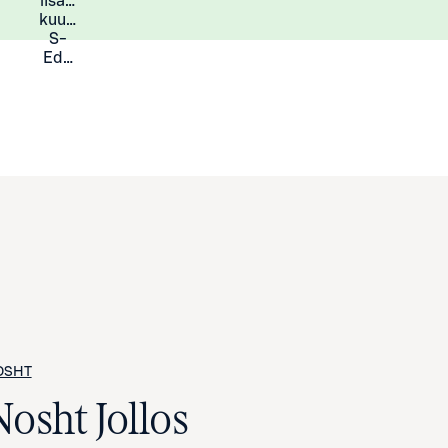
lisää
Lisätietoja
kuukauden
S-
Eduista
OSHT
Nosht Jollos