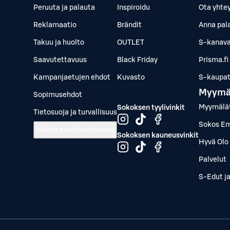
Peruuta ja palauta
Inspiroidu
Ota yhte
Reklamaatio
Brändit
Anna pal
Takuu ja huolto
OUTLET
S-kanava
Saavutettavuus
Black Friday
Prisma.fi
Kampanjaetujen ehdot
Kuvasto
S-kaupat.
Myymä
Sopimusehdot
Myymälä
Sokoksen tyylivinkit
Tietosuoja ja turvallisuus
Sokos Em
Muuta evästeasetuksia
Sokoksen kauneusvinkit
Hyvä Olo 
Palvelut
S-Edut j