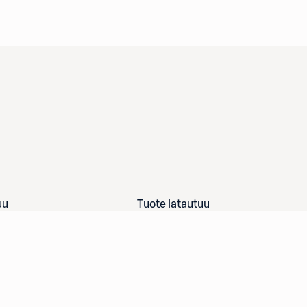
uu
Tuote latautuu