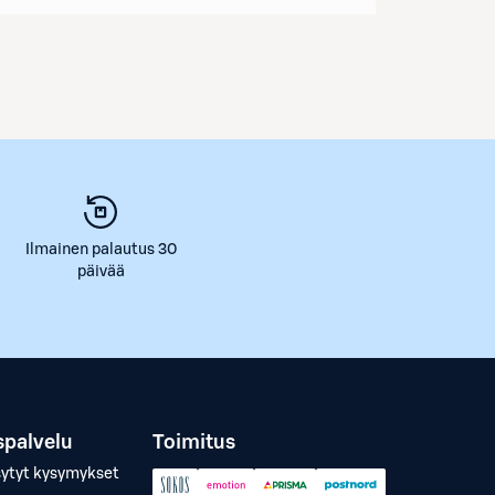
Ilmainen palautus 30
päivää
spalvelu
Toimitus
sytyt kysymykset