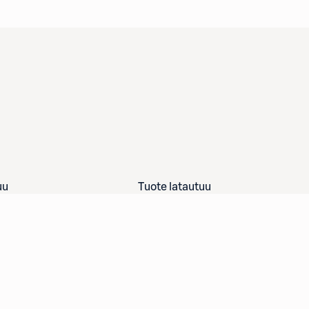
uu
Tuote latautuu