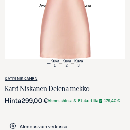
Avaa tuotekuva suurennettuna
Kuva
Kuva
Kuva
1
2
3
KATRI NISKANEN
Katri Niskanen Delena mekko
Hinta
299,00 €
Alennushinta S-Etukortilla
179,40 €
Alennus vain verkossa