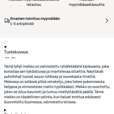
latautuu
myymäläsaatavuutta
Ilmainen toimitus myymälään
1–5 arkipäivää
Tuotekuvaus
Tämä lyhyt mekko on valmistettu ryhdikkäästä kankaasta, joka
korostaa sen tyköistuvaa ja imartelevaa siluettia. Näyttävät
puhvihihat tuovat asuun rohkeaa ja nuorekasta ilmettä.
Mekossa on selässä pitkä vetoketju, joka tekee pukemisesta
helppoa ja viimeistelee mallin tyylikkäästi. Mekko on vuoritettu,
joten se istuu kauniisti ja tuntuu miellyttävältä päällä. Tämä
mekko on täydellinen valinta, kun haluat erottua eduksesi!
Suunniteltu Suomessa, valmistettu Virossa.