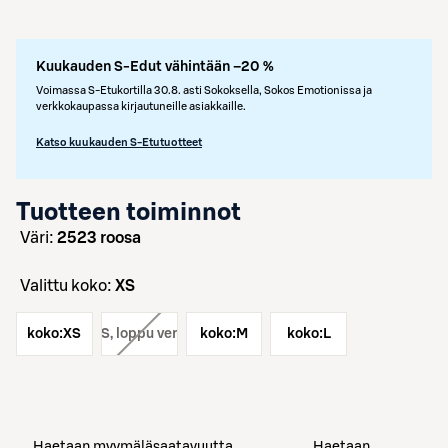
Kuukauden S-Edut vähintään –20 %
Voimassa S-Etukortilla 30.8. asti Sokoksella, Sokos Emotionissa ja
verkkokaupassa kirjautuneille asiakkaille.
Katso kuukauden S-Etutuotteet
Tuotteen toiminnot
väri:
2523 roosa
Valittu koko:
XS
koko:
XS
koko:
S
, loppu verkosta
koko:
M
koko:
L
Haetaan myymäläsaatavuutta
Haetaan