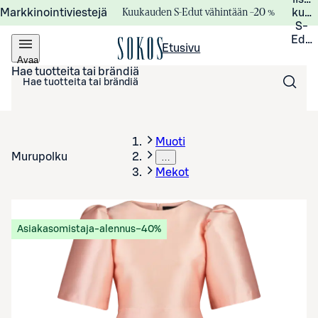
Kuukauden S-Edut vähintään –20 %
Markkinointiviestejä
kuuk
S-
Edui
Etusivu
Avaa
valikko
Hae tuotteita tai brändiä
Muoti
Murupolku
…
Mekot
Asiakasomistaja-alennus
−40%