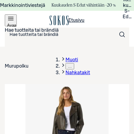
Kuukauden S-Edut vähintään –20 %
Markkinointiviestejä
kuuk
S-
Edui
Etusivu
Avaa
valikko
Hae tuotteita tai brändiä
Muoti
Murupolku
…
Nahkatakit