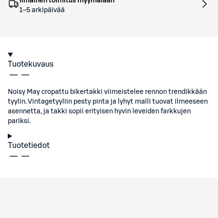
Ilmainen toimitus myymälään
1–5 arkipäivää
Tuotekuvaus
Noisy May cropattu bikertakki viimeistelee rennon trendikkään
tyylin. Vintagetyyliin pesty pinta ja lyhyt malli tuovat ilmeeseen
asennetta, ja takki sopii erityisen hyvin leveiden farkkujen
pariksi.
Tuotetiedot