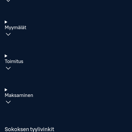
Myymälät
Toimitus
Maksaminen
Sokoksen tyylivinkit