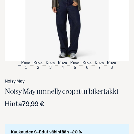
Avaa tuotekuva suurennettuna
Kuva
Kuva
Kuva
Kuva
Kuva
Kuva
Kuva
Kuva
1
2
3
4
5
6
7
8
Noisy May
Noisy May nmnelly cropattu bikertakki
Hinta
79,99 €
Kuukauden S-Edut vähintään –20 %