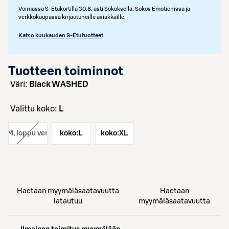
Voimassa S-Etukortilla 30.8. asti Sokoksella, Sokos Emotionissa ja
verkkokaupassa kirjautuneille asiakkaille.
Katso kuukauden S-Etutuotteet
Tuotteen toiminnot
väri:
Black WASHED
Valittu koko:
L
ko:
M
, loppu verkosta
koko:
L
koko:
XL
Haetaan myymäläsaatavuutta
Haetaan
latautuu
myymäläsaatavuutta