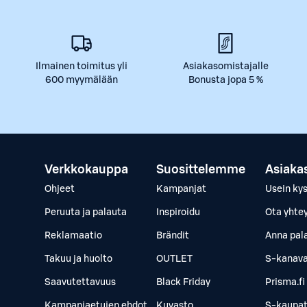
Ilmainen toimitus yli
Asiakasomistajalle
600 myymälään
Bonusta jopa 5 %
Verkkokauppa
Suosittelemme
Asiaka
Ohjeet
Kampanjat
Usein ky
Peruuta ja palauta
Inspiroidu
Ota yhte
Reklamaatio
Brändit
Anna pal
Takuu ja huolto
OUTLET
S-kanava
Saavutettavuus
Black Friday
Prisma.fi
Kampanjaetujen ehdot
Kuvasto
S-kaupat.