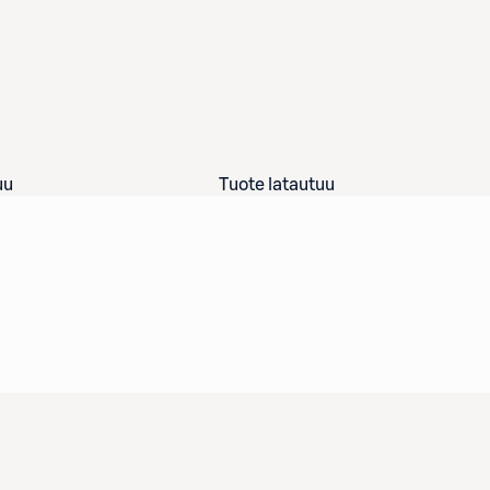
uu
Tuote latautuu