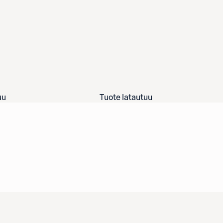
uu
Tuote latautuu