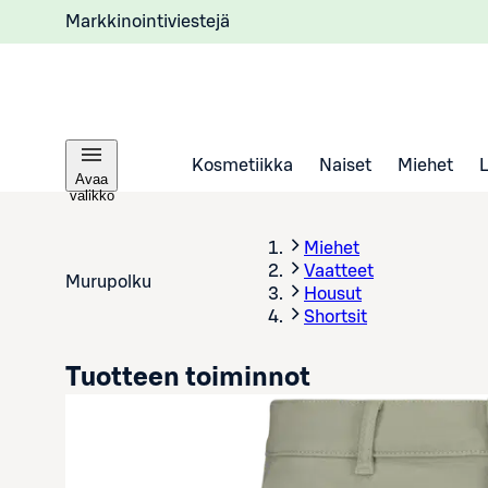
Markkinointiviestejä
Kosmetiikka
Naiset
Miehet
Avaa
valikko
Miehet
Vaatteet
Murupolku
Housut
Shortsit
Tuotteen toiminnot