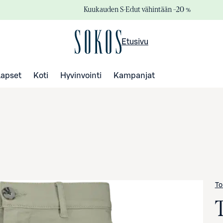
Kuukauden S-Edut vähintään –20 %
Etusivu
Lapset
Koti
Hyvinvointi
Kampanjat
To