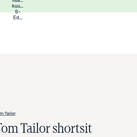
lisää
Lisätietoja
kuukauden
S-
Eduista
m Tailor
Tom Tailor shortsit