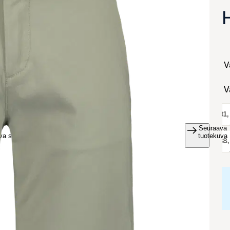
koko:
31
Seuraava
va suurennettuna
tuotekuva
koko:
38