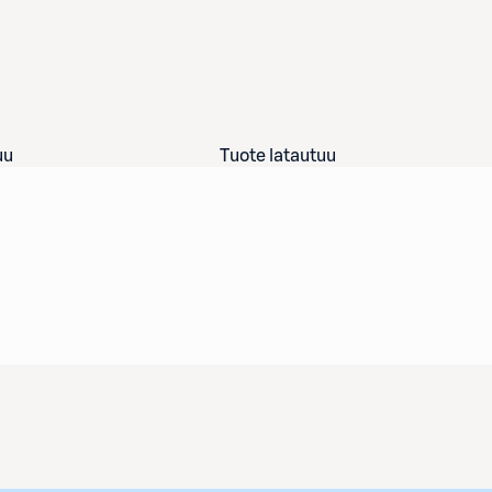
uu
Tuote latautuu