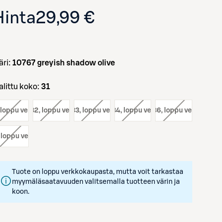
Hinta
29,99 €
väri:
10767 greyish shadow olive
Valittu koko:
31
, loppu verkosta
koko:
32
, loppu verkosta
koko:
33
, loppu verkosta
koko:
34
, loppu verkosta
koko:
36
, loppu verkosta
Avaa tuotekuva suurennettuna
, loppu verkosta
Tuote on loppu verkkokaupasta, mutta voit tarkastaa
myymäläsaatavuuden valitsemalla tuotteen värin ja
koon.