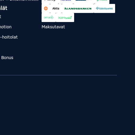
lät
t
otion
Maksutavat
-hoitolat
a Bonus