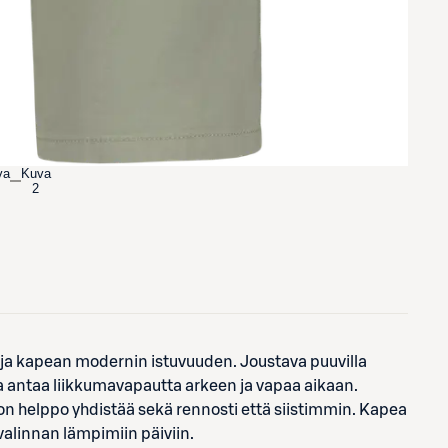
va
Kuva
2
n ja kapean modernin istuvuuden. Joustava puuvilla
a antaa liikkumavapautta arkeen ja vapaa aikaan.
a on helppo yhdistää sekä rennosti että siistimmin. Kapea
ovalinnan lämpimiin päiviin.