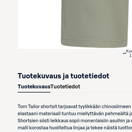
Ku
1
Tuotekuvaus ja tuotetiedot
Tuotekuvaus
Tuotetiedot
Tom Tailor shortsit tarjoavat tyylikkään chinosilmee
elastaani materiaali tuntuu miellyttävän pehmeältä j
Shortsien siisti leikkaus sopii monenlaisiin asuihin j
malli korostaa huoliteltua linjaa ja tekee näistä luott