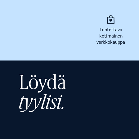
Luotettava
kotimainen
verkkokauppa
Löydä
tyylisi.