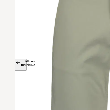
Edellinen
Avaa tuoteku
tuotekuva