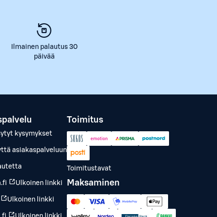
Ilmainen palautus 30
päivää
spalvelu
Toimitus
sytyt kysymykset
yttä asiakaspalveluun
autetta
Toimitustavat
Maksaminen
.fi
Ulkoinen linkki
Ulkoinen linkki
fi
Ulkoinen linkki