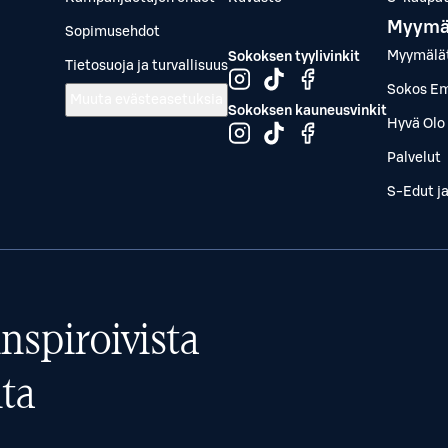
Myymä
Sopimusehdot
Myymälä
Sokoksen tyylivinkit
Tietosuoja ja turvallisuus
Sokos Em
Muuta evästeasetuksia
Sokoksen kauneusvinkit
Hyvä Olo 
Palvelut
S-Edut j
nspiroivista
ta